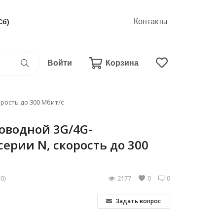
Контакты
Сб)
Войти
Корзина
рость до 300 Мбит/с
оводной 3G/4G-
ерии N, скорость до 300
(0)
2177
0
0
Задать вопрос