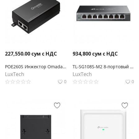
227,550.00
сум с НДС
934,800
сум с НДС
POE260S Инжектор Omada PoE+ 2,5 Гбит/с
TL-SG108S-M2 8-портовый настольный коммутатор 2,5G Multi Gigabit
LuxTech
LuxTech
0
0