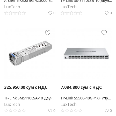
Archer NX500 5G AX3000 Беспроводной двухдиапазонный гигабитный маршрутизатор
TP-Link SM5110LSB-10 Двунаправленный модуль Omada 10GBase-BX WDM SFP+ LC
LuxTech
LuxTech
0
0
325,950.00
сум с НДС
7,084,800
сум с НДС
TP-Link SM5110LSA-10 Двунаправленный модуль Omada 10GBase-BX WDM SFP+ LC
TP-Link S5500-48GP4XF Управляемый коммутатор Omada Pro 48 портов PoE+ Gigabit L2+ с 4 слотами SFP+
LuxTech
LuxTech
0
0