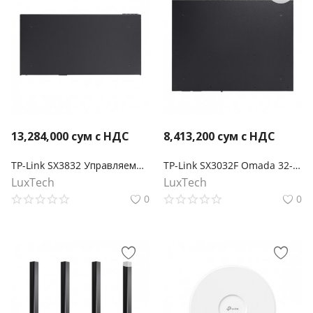
13,284,000
сум с НДС
8,413,200
сум с НДС
TP-Link SX3832 Управляемый коммутатор Omada 24-портовый 10GBASE-T L2+ с 8 слотами 10GE SFP+
TP-Link SX3032F Omada 32-портовый 10-гигабитный управляемый SFP+ коммутатор L2+
LuxTech
LuxTech
0
0