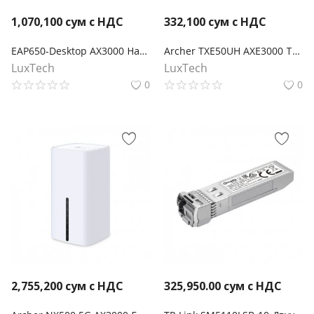
1,070,100
сум с НДС
332,100
сум с НДС
EAP650-Desktop AX3000 Настольная гигабитная точка доступа WiFi 6
Archer TXE50UH AXE3000 Трехдиапазонный беспроводной USB-адаптер высокого усиления Wi-Fi 6E
LuxTech
LuxTech
0
0
2,755,200
сум с НДС
325,950.00
сум с НДС