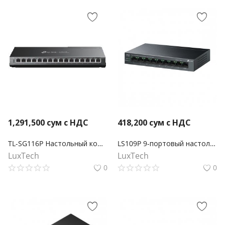
1,291,500
сум с НДС
418,200
сум с НДС
TL-SG116P Настольный коммутатор с 16 гигабитными портами PoE+
LS109P 9-портовый настольный коммутатор 10/100 Мбит/с с 8-портами PoE+
LuxTech
LuxTech
0
0