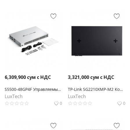
6,309,900
сум с НДС
3,321,000
сум с НДС
S5500-48GP4F Управляемый коммутатор Omada Pro 48 портов PoE+ Gigabit L2+ с 4 слотами SFP
TP-Link SG2210XMP-M2 Коммутатор Smart с 8 портами 2.5GBASE-T PoE+ и 2 портами 10GE SFP+ Omada
LuxTech
LuxTech
0
0