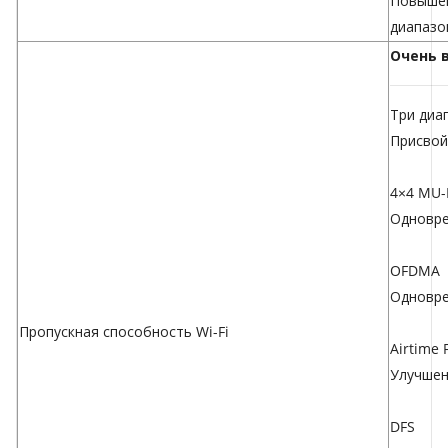
Повышен
диапазо
Очень 
Три диа
Присвой
4×4 MU
Одновре
OFDMA
Одновре
Пропускная способность Wi-Fi
Airtime 
Улучшен
DFS