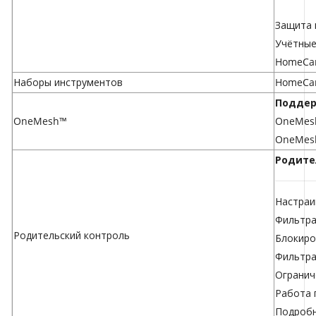
Защита 
Учётные
HomeCa
Наборы инструментов
HomeCa
Поддер
OneMesh™
OneMesh
OneMesh
Родите
Настраи
Фильтра
Родительский контроль
Блокиро
Фильтра
Огранич
Работа 
Подробн