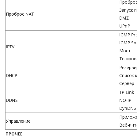
Проброс
Запуск 
Проброс NAT
DMZ
UPnP
IGMP Pr
IGMP Sn
IPTV
Мост
Тегиров
Резерви
DHCP
Список 
Сервер
TP-Link
DDNS
NO-IP
DynDNS
Приложе
Управление
Веб-инт
ПРОЧЕЕ