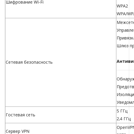
Шифрование Wi-Fi
WPA2
WPA/WPA2
Межсете
Управле
Привязк
Шлюз пр
Антиви
Сетевая безопасность
Обнаруж
Предотв
Изоляци
Уведомл
5 ГГц
Гостевая сеть
2,4 ГГц
OpenVP
Сервер VPN