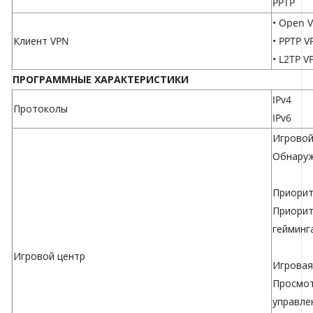
PPTP
• Open V
Клиент VPN
• PPTP V
• L2TP V
ПРОГРАММНЫЕ ХАРАКТЕРИСТИКИ
IPv4
Протоколы
IPv6
Игровой
Обнаруж
Приорит
Приорит
гейминг
Игровой центр
Игровая
Просмот
управле