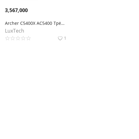
3,567,000
Archer C5400X AC5400 Трёхдиапазонный игровой MU‑MIMO роутер
LuxTech
1