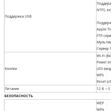
Поддерж
NTFS, ex
Поддержка USB
Поддерж
Apple T
FTP-сер
Мультим
Сервер 
Wi-Fi (В
Power (п
Кнопки
LED (инд
WPS
Reset (с
Питание
12 В ⎓ 5
БЕЗОПАСНОСТЬ
WEP
WPA