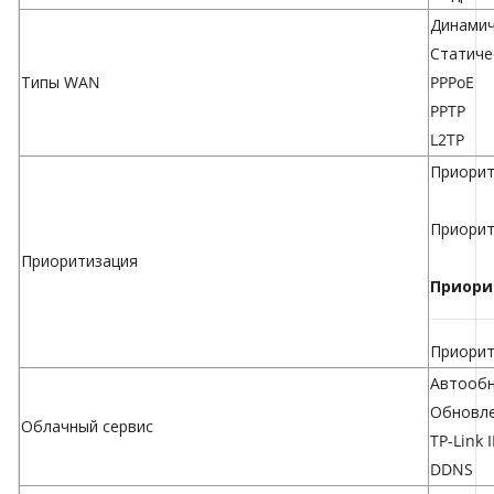
Динамич
Статиче
Типы WAN
PPPoE
PPTP
L2TP
Приорит
Приорит
Приоритизация
Приори
Приорит
Автообн
Обновле
Облачный сервис
TP-Link 
DDNS