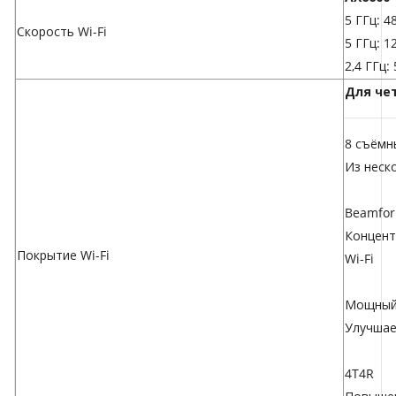
5 ГГц: 4
Скорость Wi-Fi
5 ГГц: 1
2,4 ГГц:
Для че
8 съёмн
Из неск
Beamfor
Концент
Покрытие Wi-Fi
Wi-Fi
Мощный
Улучшае
4T4R