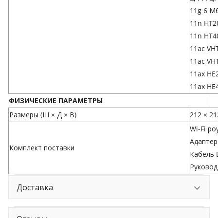
11g 6 Мб
11n HT2
11n HT4
11ac VH
11ac VH
11ax HE
11ax HE
ФИЗИЧЕСКИЕ ПАРАМЕТРЫ
Размеры (Ш × Д × В)
212 × 21
Wi-Fi ро
Адаптер
Комплект поставки
Кабель E
Руковод
Доставка