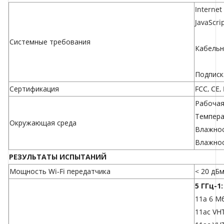
Internet
JavaScri
Системные требования
Кабельн
Подписк
Сертификация
FCC, CE,
Рабочая
Темпера
Окружающая среда
Влажнос
Влажнос
РЕЗУЛЬТАТЫ ИСПЫТАНИЙ
Мощность Wi-Fi передатчика
< 20 дБм
5 ГГц-1:
11a 6 Мб
11ac VH