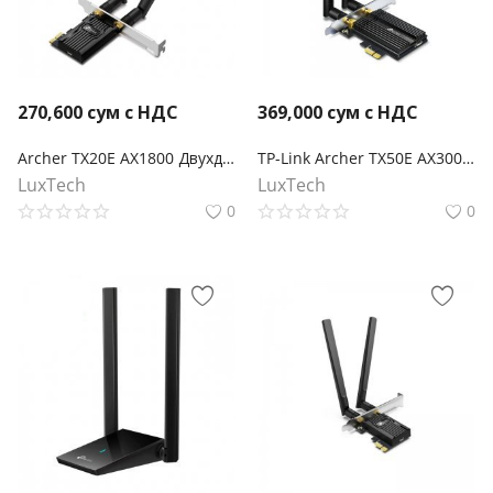
270,600
сум с НДС
369,000
сум с НДС
Archer TX20E AX1800 Двухдиапазонный беспроводной PCI Express-адаптер Wi-Fi 6 с поддержкой Bluetooth 5.0
TP-Link Archer TX50E AX3000 Wi-Fi 6 Bluetooth 5.0 адаптер PCI Express
LuxTech
LuxTech
0
0