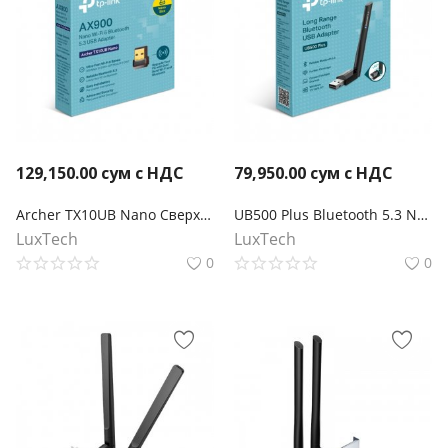
129,150.00
сум с НДС
79,950.00
сум с НДС
Archer TX10UB Nano Сверхкомпактный двухдиапазонный USB‑адаптер с поддержкой Wi‑Fi AX900 и Bluetooth 5.3
UB500 Plus Bluetooth 5.3 Nano USB-адаптер с увеличенным радиусом действия
LuxTech
LuxTech
0
0