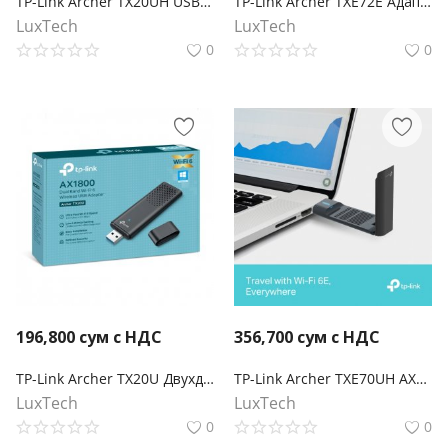
TP-Link Archer TX20UH USB‑адаптер высокого усиления с поддержкой Wi‑Fi AX1800
TP-Link Archer TXE72E Адаптер AXE5400 Wi-Fi 6E Bluetooth 5.3 PCIe
LuxTech
LuxTech
0
0
196,800
сум с НДС
356,700
сум с НДС
TP-Link Archer TX20U Двухдиапазонный USB‑адаптер с поддержкой Wi‑Fi AX1800
TP-Link Archer TXE70UH AXE5400 Wi-Fi 6E Беспроводной USB-адаптер с высоким коэффициентом усиления
LuxTech
LuxTech
0
0