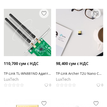
110,700
сум с НДС
98,400
сум с НДС
TP-Link TL-WN881ND Адаптер PCI Express с поддержкой Wi-Fi N300
TP-Link Archer T2U Nano Сверхкомпактный двухдиапазонный USB-адаптер с поддержкой Wi-Fi AC600
LuxTech
LuxTech
0
0