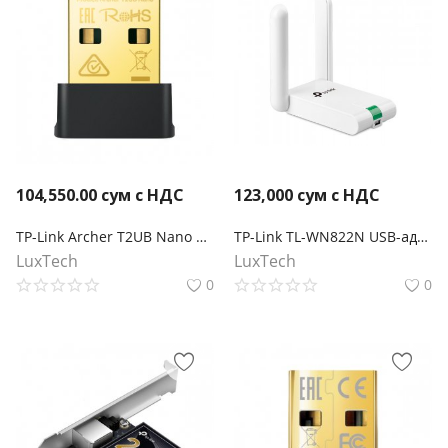
104,550.00
сум с НДС
123,000
сум с НДС
TP-Link Archer T2UB Nano Сверхкомпактный двухдиапазонный USB‑адаптер с поддержкой Wi‑Fi AC600 и Bluetooth 4.2
TP-Link TL-WN822N USB-адаптер высокого усиления с поддержкой Wi-Fi N300
LuxTech
LuxTech
0
0