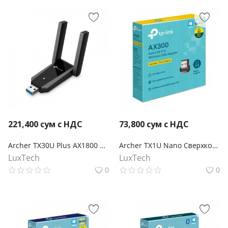
221,400
сум с НДС
73,800
сум с НДС
Archer TX30U Plus AX1800 Двухдиапазонный беспроводной USB-адаптер высокого усиления Wi-Fi 6
Archer TX1U Nano Сверхкомпактный двухдиапазонный USB-адаптер с поддержкой Wi-Fi AX300
LuxTech
LuxTech
0
0