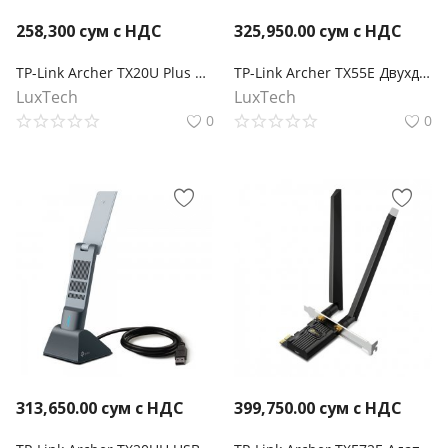
258,300
сум с НДС
325,950.00
сум с НДС
TP-Link Archer TX20U Plus Двухдиапазонный USB‑адаптер высокого усиления с поддержкой Wi-Fi AX1800
TP-Link Archer TX55E Двухдиапазонный адаптер PCI Express с поддержкой Wi-Fi AX3000 и Bluetooth 5.2
LuxTech
LuxTech
0
0
313,650.00
сум с НДС
399,750.00
сум с НДС