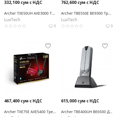
332,100
сум с НДС
762,600
сум с НДС
Archer TXE50UH AXE3000 Трехдиапазонный беспроводной USB-адаптер высокого усиления Wi-Fi 6E
Archer TBE550E BE9300 Трехдиапазонный беспроводной PCI Express-адаптер Wi-Fi 7 с поддержкой Bluetooth 5.4
LuxTech
LuxTech
0
0
467,400
сум с НДС
615,000
сум с НДС
Archer TXE75E AXE5400 Трехдиапазонный беспроводной PCI Express-адаптер Wi-Fi 6E с поддержкой Bluetooth 5.3
Archer TBE400UH BE6500 Двухдиапазонный беспроводной USB-адаптер высокого усиления Wi-Fi 7