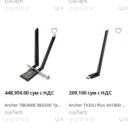
LuxTech
LuxTech
0
0
448,950.00
сум с НДС
209,100
сум с НДС
Archer TBE400E BE6500 Трехдиапазонный беспроводной PCI Express-адаптер Wi-Fi 7 с поддержкой Bluetooth 5.4
Archer TX35U Plus AX1800 Двухдиапазонный беспроводной USB-адаптер высокого усиления Wi-Fi 6
LuxTech
LuxTech
0
0