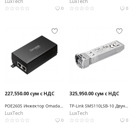
LuxTech
LuxTech
0
0
227,550.00
сум с НДС
325,950.00
сум с НДС
POE260S Инжектор Omada PoE+ 2,5 Гбит/с
TP-Link SM5110LSB-10 Двунаправленный модуль Omada 10GBase-BX WDM SFP+ LC
LuxTech
LuxTech
0
0