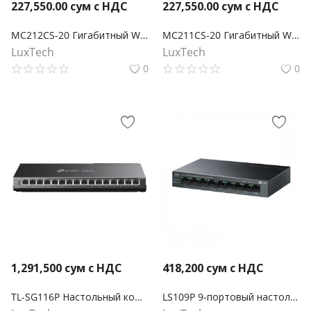
227,550.00
сум с НДС
227,550.00
сум с НДС
MC212CS-20 Гигабитный WDM медиаконвертер Omada
MC211CS-20 Гигабитный WDM медиаконвертер Omada
LuxTech
LuxTech
0
0
1,291,500
сум с НДС
418,200
сум с НДС
TL-SG116P Настольный коммутатор с 16 гигабитными портами PoE+
LS109P 9-портовый настольный коммутатор 10/100 Мбит/с с 8-портами PoE+