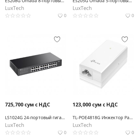
ES208G Omada 8-портовый гигабитный Easy Managed коммутатор
ES205G Omada 5-портовый гигабитный Easy Managed коммутатор
LuxTech
LuxTech
0
0
725,700
сум с НДС
123,000
сум с НДС
LS1024G 24-портовый гигабитный настольный/стоечный коммутатор
TL-POE4818G Инжектор Passive PoE 48В
LuxTech
LuxTech
0
0