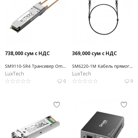
738,000
сум с НДС
369,000
сум с НДС
SM9110-SR4 Трансивер Omada 100GBASE-SR4 QSFP28
SM6220-1M Кабель прямого подключения Omada 1 метр 25G SFP28
LuxTech
LuxTech
0
0