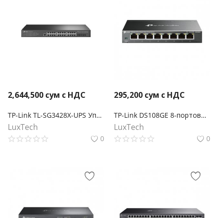
2,644,500
сум с НДС
295,200
сум с НДС
TP-Link TL-SG3428X-UPS Управляемый коммутатор JetStream уровня 2+ с 24 гигабитными портами RJ45, 4 портами SFP+ и источником бесперебойного питания
TP-Link DS108GE 8-портовый гигабитный Easy Smart-коммутатор Omada
LuxTech
LuxTech
0
0