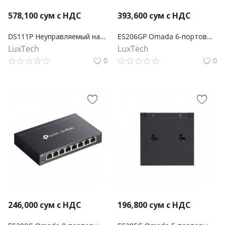
578,100
сум с НДС
393,600
сум с НДС
DS111P Неуправляемый настольный коммутатор Omada с 8 портами 10/100 Мбит/с и 3 гигабитными портами с 8 портами PoE+
ES206GP Omada 6-портовый гигабитный Easy Managed коммутатор с 4 портами PoE+
LuxTech
LuxTech
0
0
246,000
сум с НДС
196,800
сум с НДС