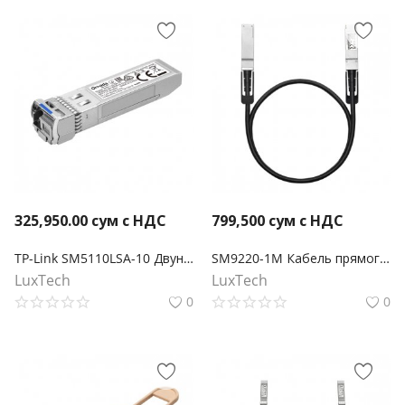
325,950.00
сум с НДС
799,500
сум с НДС
TP-Link SM5110LSA-10 Двунаправленный модуль Omada 10GBase-BX WDM SFP+ LC
SM9220-1M Кабель прямого подключения Omada QSFP28 длиной 1 метр 100G
LuxTech
LuxTech
0
0