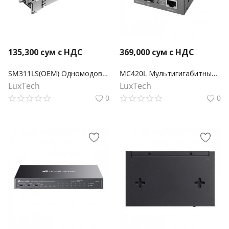
135,300
сум с НДС
369,000
сум с НДС
SM311LS(OEM) Одномодовый гигабитный SFP LC трансивер Omada
MC420L Мультигигабитный медиаконвертер Omada 10G SFP+
LuxTech
LuxTech
0
0