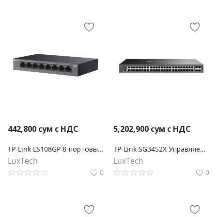
442,800
сум с НДС
5,202,900
сум с НДС
TP-Link LS108GP 8-портовый гигабитный настольный коммутатор с 8 портами PoE+
TP-Link SG3452X Управляемый коммутатор Omada уровня 2+ с 48 гигабитными портами и 4 портами SFP+
LuxTech
LuxTech
0
0