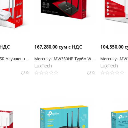
 НДС
167,280.00
сум с НДС
104,550.00
с
Mercusys MW325R Улучшенный роутер Wi‑Fi N300
Mercusys MW330HP Турбо Wi‑Fi роутер N300
LuxTech
LuxTech
0
0