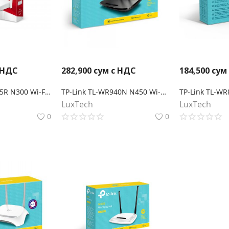
 НДС
282,900
сум с НДС
184,500
сум
Mercusys MW305R N300 Wi-Fi роутер
TP-Link TL-WR940N N450 Wi-Fi роутер
LuxTech
LuxTech
0
0