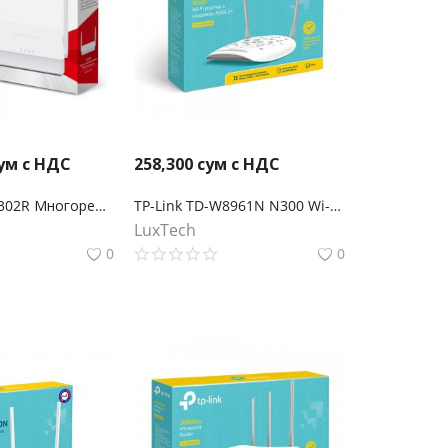
ум с НДС
258,300
сум с НДС
Mercusys MW302R Многорежимный Wi‑Fi роутер N300
TP-Link TD-W8961N N300 Wi-Fi роутер с ADSL2+ модемом
LuxTech
0
0