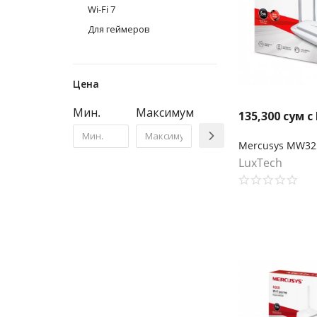
Wi-Fi 7
Для геймеров
Цена
Мин.
Максимум
135,300
сум с
LuxTech