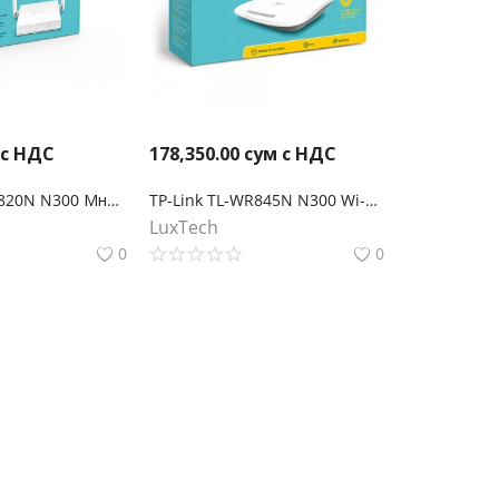
 с НДС
178,350.00
сум с НДС
TP-Link TL-WR820N N300 Многорежимный Wi‑Fi роутер
TP-Link TL-WR845N N300 Wi-Fi роутер
LuxTech
0
0