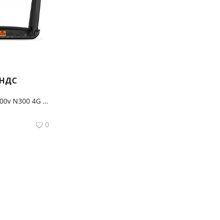
 НДС
TP-Link TL-MR6500v N300 4G LTE Wi-Fi роутер с поддержкой IP‑телефонии
0