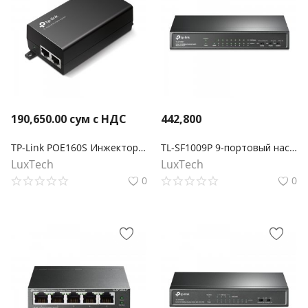
190,650.00
сум с НДС
442,800
TP-Link POE160S Инжектор PoE+
TL-SF1009P 9-портовый настольный 10/100 Мбит/с коммутатор с 8 портами PoE+
LuxTech
LuxTech
0
0