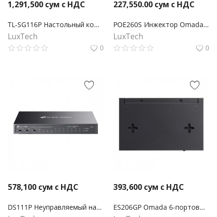
1,291,500
сум с НДС
227,550.00
сум с НДС
TL-SG116P Настольный коммутатор с 16 гигабитными портами PoE+
POE260S Инжектор Omada PoE+ 2,5 Гбит/с
LuxTech
LuxTech
0
0
578,100
сум с НДС
393,600
сум с НДС
DS111P Неуправляемый настольный коммутатор Omada с 8 портами 10/100 Мбит/с и 3 гигабитными портами с 8 портами PoE+
ES206GP Omada 6-портовый гигабитный Easy Managed коммутатор с 4 портами PoE+