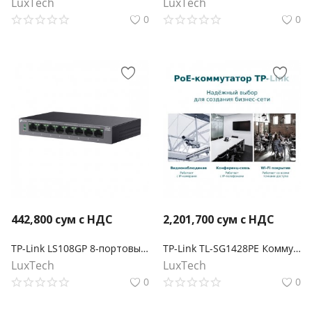
LuxTech
LuxTech
0
0
442,800
сум с НДС
2,201,700
сум с НДС
TP-Link LS108GP 8-портовый гигабитный настольный коммутатор с 8 портами PoE+
TP-Link TL-SG1428PE Коммутатор Easy Smart с 26 гигабитными портами RJ45 (24 порта PoE+) и 2 портами SFP
LuxTech
LuxTech
0
0