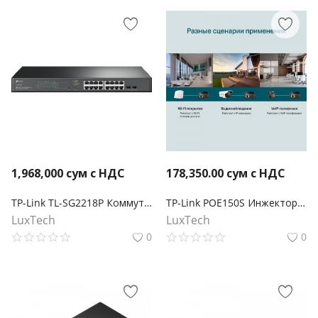
1,968,000
сум с НДС
178,350.00
сум с НДС
TP-Link TL-SG2218P Коммутатор JetStream Smart с 16 гигабитными портами PoE+ и 2 портами SFP
TP-Link POE150S Инжектор PoE
LuxTech
LuxTech
0
0