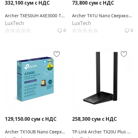
332,100
сум с НДС
73,800
сум с НДС
Archer TXE50UH AXE3000 Трехдиапазонный беспроводной USB-адаптер высокого усиления Wi-Fi 6E
Archer TX1U Nano Сверхкомпактный двухдиапазонный USB-адаптер с поддержкой Wi-Fi AX300
LuxTech
LuxTech
0
0
129,150.00
сум с НДС
258,300
сум с НДС
Archer TX10UB Nano Сверхкомпактный двухдиапазонный USB‑адаптер с поддержкой Wi‑Fi AX900 и Bluetooth 5.3
TP-Link Archer TX20U Plus Двухдиапазонный USB‑адаптер высокого усиления с поддержкой Wi-Fi AX1800