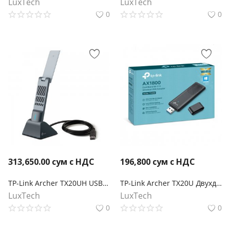
LuxTech
LuxTech
0
0
313,650.00
сум с НДС
196,800
сум с НДС
TP-Link Archer TX20UH USB‑адаптер высокого усиления с поддержкой Wi‑Fi AX1800
TP-Link Archer TX20U Двухдиапазонный USB‑адаптер с поддержкой Wi‑Fi AX1800
LuxTech
LuxTech
0
0