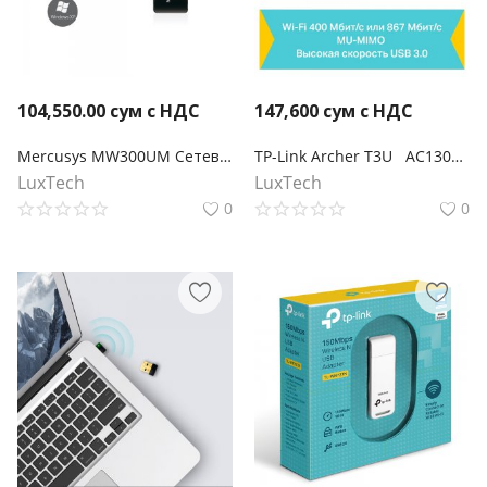
104,550.00
сум с НДС
147,600
сум с НДС
Mercusys MW300UM Сетевой мини Wi-Fi USB-адаптер, скорость до 300 Мбит/с
TP-Link Archer T3U AC1300 Мини Wi-Fi MU-MIMO USB‑адаптер
LuxTech
LuxTech
0
0