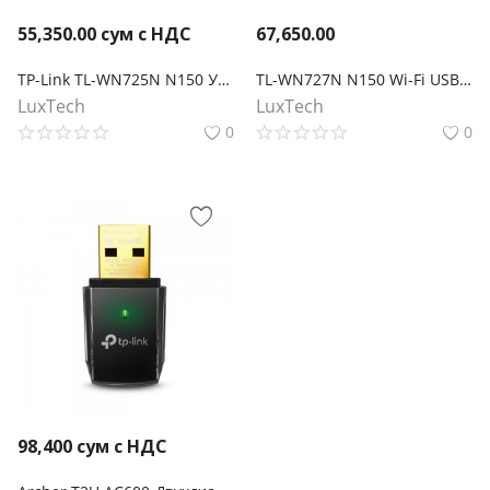
55,350.00
сум с НДС
67,650.00
TP-Link TL-WN725N N150 Ультракомпактный Wi-Fi USB‑адаптер
TL-WN727N N150 Wi-Fi USB-адаптер
LuxTech
LuxTech
0
0
98,400
сум с НДС