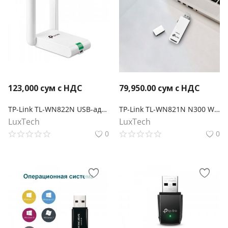
123,000
сум с НДС
79,950.00
сум с НДС
TP-Link TL-WN822N USB-адаптер высокого усиления с поддержкой Wi-Fi N300
TP-Link TL-WN821N N300 Wi-Fi USB-адаптер
LuxTech
LuxTech
0
0