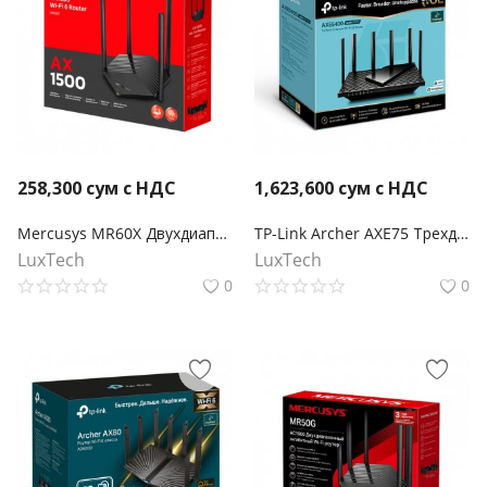
258,300
сум с НДС
1,623,600
сум с НДС
Mercusys MR60X Двухдиапазонный Wi‑Fi роутер AX1500
TP-Link Archer AXE75 Трехдиапазонный гигабитный Wi-Fi 6E маршрутизатор AXE5400
LuxTech
LuxTech
0
0