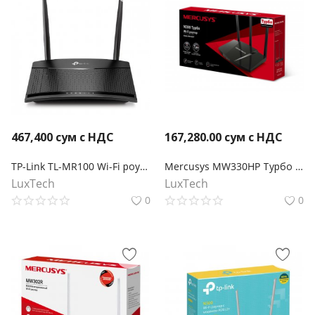
467,400
сум с НДС
167,280.00
сум с НДС
TP-Link TL-MR100 Wi-Fi роутер N300 с поддержкой 4G LTE
Mercusys MW330HP Турбо Wi‑Fi роутер N300
LuxTech
LuxTech
0
0