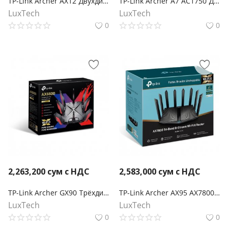
TP-Link Archer AX12 Двухдиапазонный гигабитный роутер Wi‑Fi AX1500 с поддержкой Mesh
TP-Link Archer A7 AC1750 Двухдиапазонный гигабитный Wi‑Fi роутер
LuxTech
LuxTech
0
0
2,263,200
сум с НДС
2,583,000
сум с НДС
TP-Link Archer GX90 Трёхдиапазонный игровой Wi‑Fi роутер AX6600
TP-Link Archer AX95 AX7800 Беспроводной трехдиапазонный мультигигабитный MU-MIMO маршрутизатор Wi-Fi 6 с двумя USB-портами
LuxTech
LuxTech
0
0