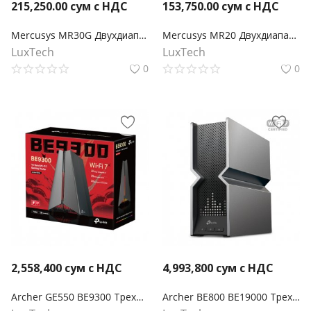
215,250.00
сум с НДС
153,750.00
сум с НДС
Mercusys MR30G Двухдиапазонный гигабитный роутер Wi‑Fi AC1200 с поддержкой Mesh
Mercusys MR20 Двухдиапазонный роутер Wi‑Fi AC750
LuxTech
LuxTech
0
0
2,558,400
сум с НДС
4,993,800
сум с НДС
Archer GE550 BE9300 Трехдиапазонный беспроводной маршрутизатор Wi-Fi 7
Archer BE800 BE19000 Трехдиапазонный маршрутизатор Wi-Fi 7