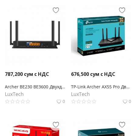
787,200
сум с НДС
676,500
сум с НДС
Archer BE230 BE3600 Двухдиапазонный беспроводной маршрутизатор Wi-Fi 7
TP-Link Archer AX55 Pro Двухдиапазонный Wi-Fi роутер AX3000 с портом WAN/LAN 2,5 Гбит/с и поддержкой Mesh
LuxTech
LuxTech
0
0