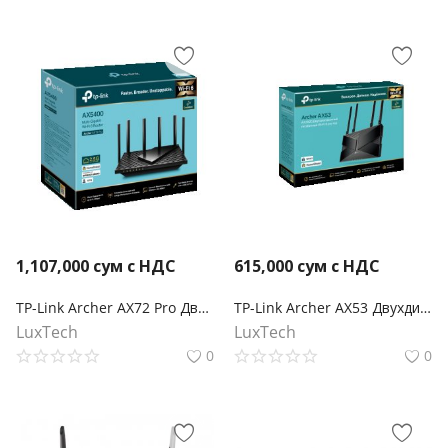
1,107,000
сум с НДС
615,000
сум с НДС
TP-Link Archer AX72 Pro Двухдиапазонный гигабитный маршрутизатор Wi-Fi 6 AX5400
TP-Link Archer AX53 Двухдиапазонный гигабитный Wi‑Fi роутер AX3000 с поддержкой Mesh
LuxTech
LuxTech
0
0