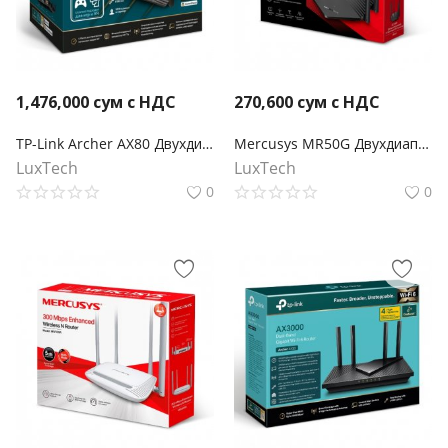
1,476,000
сум с НДС
270,600
сум с НДС
TP-Link Archer AX80 Двухдиапазонный роутер Wi‑Fi AX6000 с портом WAN/LAN 2,5 Гбит/с и поддержкой Mesh
Mercusys MR50G Двухдиапазонный гигабитный роутер Wi‑Fi AC1900 с поддержкой Mesh
LuxTech
LuxTech
0
0