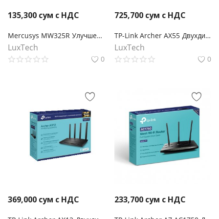
135,300
сум с НДС
725,700
сум с НДС
Mercusys MW325R Улучшенный роутер Wi‑Fi N300
TP-Link Archer AX55 Двухдиапазонный гигабитный роутер Wi‑Fi AX3000 с поддержкой Mesh
LuxTech
LuxTech
0
0
369,000
сум с НДС
233,700
сум с НДС