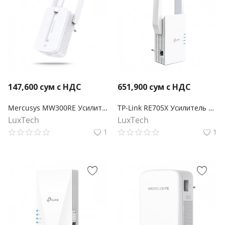
147,600
сум с НДС
651,900
сум с НДС
Mercusys MW300RE Усилитель сигнала Wi‑Fi N300
TP-Link RE705X Усилитель Wi‑Fi сигнала AX3000 с поддержкой Mesh
LuxTech
LuxTech
1
1