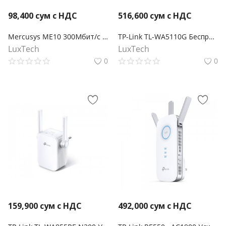
98,400
сум с НДС
516,600
сум с НДС
Mercusys ME10 300Мбит/с Усилитель беспроводного сигнала Wi-Fi
TP-Link TL-WA5110G Беспроводная точка доступа высокой мощности 54Мбит/с
LuxTech
LuxTech
0
0
159,900
сум с НДС
492,000
сум с НДС