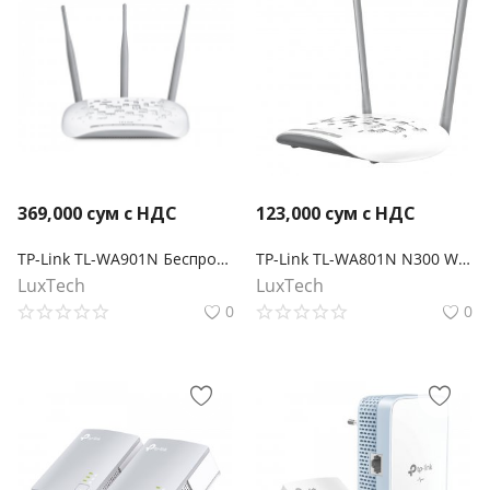
369,000
сум с НДС
123,000
сум с НДС
TP-Link TL-WA901N Беспроводная точка доступа серии N, скорость до 450 Мбит/с
TP-Link TL-WA801N N300 Wi-Fi точка доступа
LuxTech
LuxTech
0
0