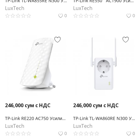
TP-Link TL-WA855RE N300 Усилитель Wi-Fi сигнала
TP-Link RE550 AC1900 Усилитель Wi-Fi сигнала
LuxTech
LuxTech
0
0
246,000
сум с НДС
246,000
сум с НДС
TP-Link RE220 AC750 Усилитель Wi-Fi сигнала
TP-Link TL-WA860RE N300 Усилитель Wi-Fi сигнала со встроенной розеткой
LuxTech
LuxTech
0
0