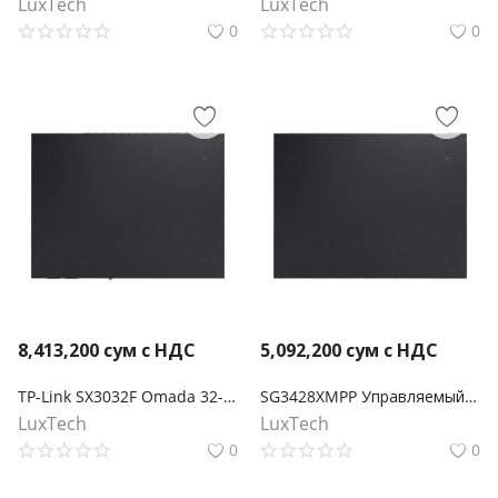
LuxTech
LuxTech
0
0
8,413,200
сум с НДС
5,092,200
сум с НДС
TP-Link SX3032F Omada 32-портовый 10-гигабитный управляемый SFP+ коммутатор L2+
SG3428XMPP Управляемый коммутатор Omada L2+ с 24 портами Gigabit и 4 портами 10GE SFP+ с 16 портами PoE+ и 8 портами PoE++
LuxTech
LuxTech
0
0