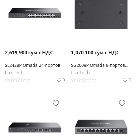
2,619,900
сум с НДС
1,070,100
сум с НДС
SL2428P Omada 24‑портовый управляемый РоЕ-коммутатор Smart Fast Ethernet, 2 гигабитными портами без РоЕ и 2 SFP слотами
SG2008P Omada 8‑портовый гигабитный управляемый коммутатор Smart с 4 портами PoE+
LuxTech
LuxTech
0
0