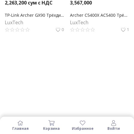
2,263,200
сум с НДС
3,567,000
TP-Link Archer GX90 Трёхдиапазонный игровой Wi‑Fi роутер AX6600
Archer C5400X AC5400 Трёхдиапазонный игровой MU‑MIMO роутер
LuxTech
LuxTech
0
1
Главная
Корзина
Избранное
Войти