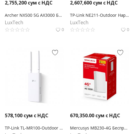
2,755,200
сум с НДС
2,607,600
сум с НДС
Archer NX500 5G AX3000 Беспроводной двухдиапазонный гигабитный маршрутизатор
TP-Link NE211-Outdoor Наружный шлюз 5G
LuxTech
LuxTech
0
0
578,100
сум с НДС
670,350.00
сум с НДС
TP-Link TL-MR100-Outdoor N300 Наружный беспроводной 4G LTE маршрутизатор
Mercusys MB230-4G Беспроводной двухдиапазонный гигабитный маршрутизатор 4G+ Cat6 AC1200