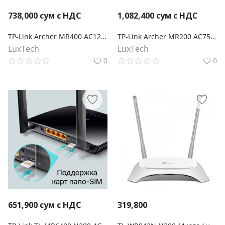
738,000
сум с НДС
1,082,400
сум с НДС
TP-Link Archer MR400 AC1200 Двухдиапазонный беспроводной 4G LTE маршрутизатор co слотом для SIM-карты
TP-Link Archer MR200 AC750 Двухдиапазонный беспроводной 4G LTE маршрутизатор co слотом для SIM-карты
LuxTech
LuxTech
0
0
651,900
сум с НДС
319,800