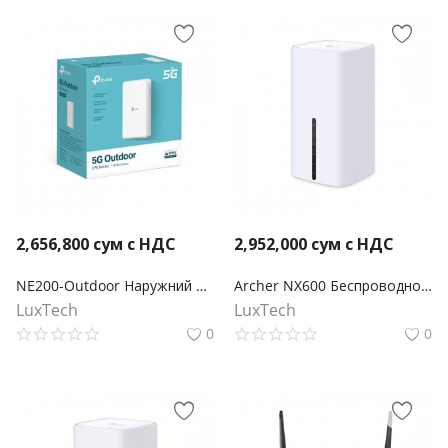
2,656,800
сум с НДС
2,952,000
сум с НДС
NE200-Outdoor Наружний 5G маршрутизатор
Archer NX600 Беспроводной двухдиапазонный 5G маршрутизатор AX3600 2,5 Гбит/с
LuxTech
LuxTech
0
0