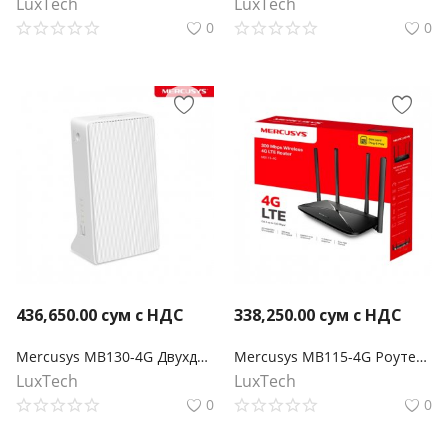
LuxTech
LuxTech
0
0
436,650.00
сум с НДС
338,250.00
сум с НДС
Mercusys MB130-4G Двухдиапазонный роутер Wi‑Fi AC1200 с поддержкой 4G LTE
Mercusys MB115-4G Роутер Wi-Fi N300 с поддержкой 4G LTE
LuxTech
LuxTech
0
0