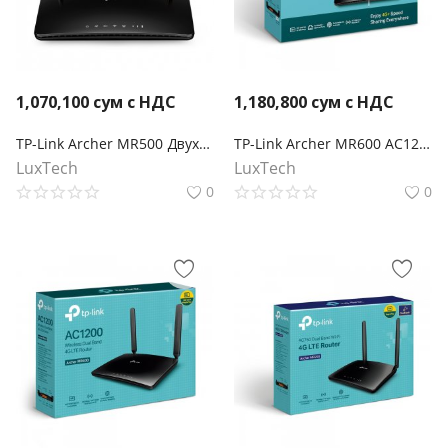
1,070,100
сум с НДС
1,180,800
сум с НДС
TP-Link Archer MR500 Двухдиапазонный гигабитный Wi‑Fi роутер AC1200 с поддержкой 4G+ категории 6
TP-Link Archer MR600 AC1200 Двухдиапазонный беспроводной гигабитный 4G+ Cat.6 LTE маршрутизатор co слотом для SIM-карты
LuxTech
LuxTech
0
0