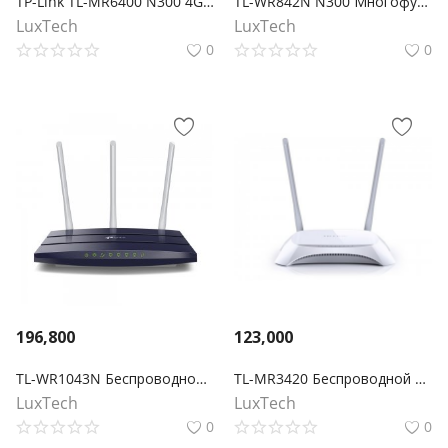
TP-Link TL-MR6400 N300 4G LTE Wi-Fi роутер
TL-WR842N N300 Многофункциональный Wi-Fi роутер с поддержкой 3G/4G
LuxTech
LuxTech
0
0
196,800
123,000
TL-WR1043N Беспроводной гигабитный маршрутизатор серии N, скорость до 450Мбит/с
TL-MR3420 Беспроводной 3G/4G-маршрутизатор серии N, скорость до 300 Мбит/с
LuxTech
LuxTech
0
0