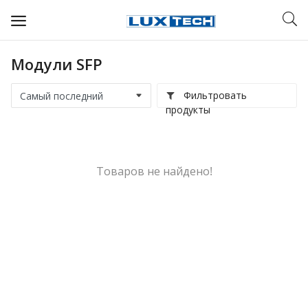
Модули SFP
WIFI ДЛЯ ДОМА
Фильтровать
РЕШЕНИЯ ДЛЯ ДОМА
продукты
ДЛЯ БИЗНЕСА
ДЛЯ ОПЕРАТОРОВ СВЯЗИ
Товаров не найдено!
Прочее
Избранное
Контакты
Войти
Регистрация