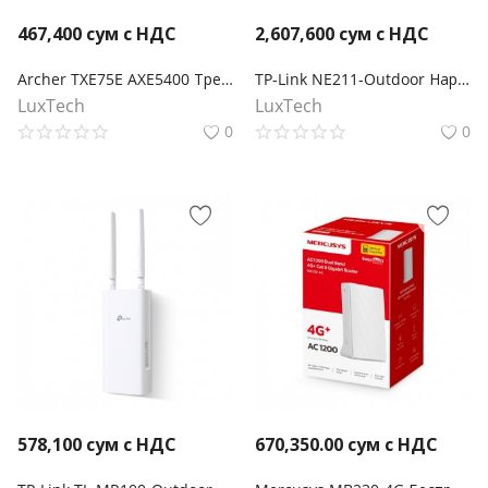
467,400
сум с НДС
2,607,600
сум с НДС
Archer TXE75E AXE5400 Трехдиапазонный беспроводной PCI Express-адаптер Wi-Fi 6E с поддержкой Bluetooth 5.3
TP-Link NE211-Outdoor Наружный шлюз 5G
LuxTech
LuxTech
0
0
578,100
сум с НДС
670,350.00
сум с НДС