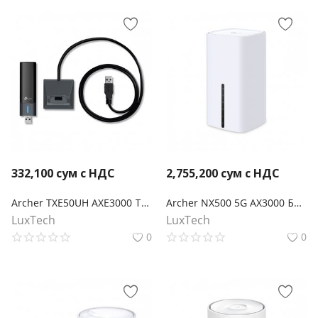
332,100
сум с НДС
2,755,200
сум с НДС
Archer TXE50UH AXE3000 Трехдиапазонный беспроводной USB-адаптер высокого усиления Wi-Fi 6E
Archer NX500 5G AX3000 Беспроводной двухдиапазонный гигабитный маршрутизатор
LuxTech
LuxTech
0
0