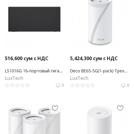
516,600
сум с НДС
5,424,300
сум с НДС
LS1016G 16-портовый гигабитный настольный/стоечный коммутатор
Deco BE65-5G(1-pack) Трехдиапазонная Mesh-модуль Wi-Fi 7 BE11000 с поддержкой 5G
LuxTech
LuxTech
0
0