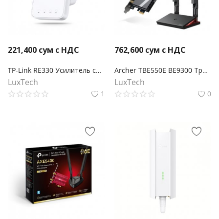
221,400
сум с НДС
762,600
сум с НДС
TP-Link RE330 Усилитель сигнала Wi‑Fi AC1200 с поддержкой Mesh
Archer TBE550E BE9300 Трехдиапазонный беспроводной PCI Express-адаптер Wi-Fi 7 с поддержкой Bluetooth 5.4
LuxTech
LuxTech
1
0