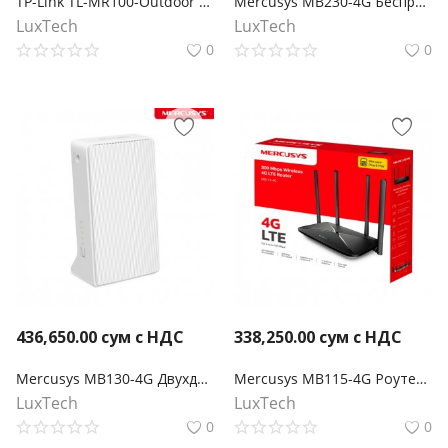
TP-Link TL-MR100-Outdoor N300 Наружный беспроводной 4G LTE маршрутизатор
Mercusys MB230-4G Беспроводной двухдиапазонный гигабитный маршрутизатор 4G+ Cat6 AC1200
LuxTech
LuxTech
0
0
436,650.00
сум с НДС
338,250.00
сум с НДС
Mercusys MB130-4G Двухдиапазонный роутер Wi‑Fi AC1200 с поддержкой 4G LTE
Mercusys MB115-4G Роутер Wi-Fi N300 с поддержкой 4G LTE
LuxTech
LuxTech
0
0