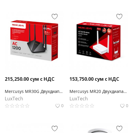
215,250.00
сум с НДС
153,750.00
сум с НДС
Mercusys MR30G Двухдиапазонный гигабитный роутер Wi‑Fi AC1200 с поддержкой Mesh
Mercusys MR20 Двухдиапазонный роутер Wi‑Fi AC750
LuxTech
LuxTech
0
0