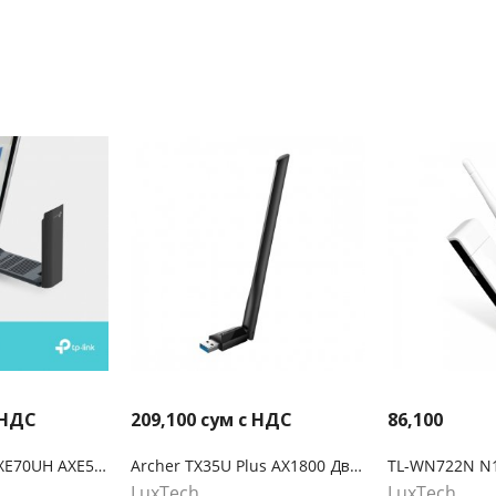
 НДС
209,100
сум с НДС
86,100
TP-Link Archer TXE70UH AXE5400 Wi-Fi 6E Беспроводной USB-адаптер с высоким коэффициентом усиления
Archer TX35U Plus AX1800 Двухдиапазонный беспроводной USB-адаптер высокого усиления Wi-Fi 6
LuxTech
LuxTech