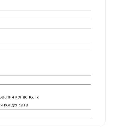
зования конденсата
ия конденсата