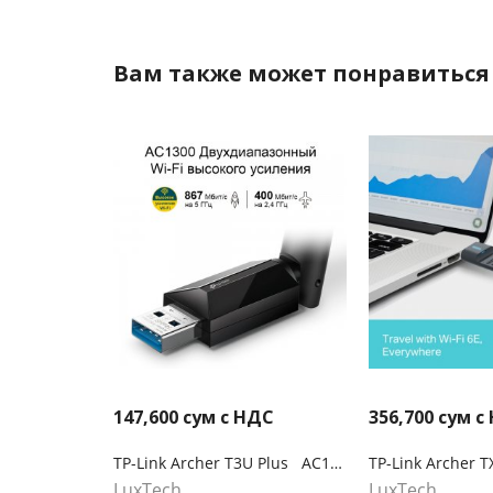
Вам также может понравиться
147,600
сум с НДС
356,700
сум с
TP-Link Archer T3U Plus AC1300 Двухдиапазонный Wi‑Fi USB‑адаптер высокого усиления
LuxTech
LuxTech