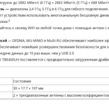
рузок до 2882 Мбит/с (6 ГГц) + 2882 Мбит/с (5 ГГц) + 688 Мбит/с 
язь —
диапазоны 2,4 ГГц, 5 ГГц и 6 ГГц для гибкого подключения.
ет устройствам использовать многоканальную бесшовную дина
§
ржки.
йтесь к своему WiFi из любой точки дома с помощью антенн с
жкой
— OFDMA, MU-MIMO и Multi-RU обеспечивают наиболее эфф
еспечивает новейшие усовершенствования безопасности для з
едачи данных до 10 раз выше, чем у USB 2.0
r TBE400UH поставляется с предварительно загруженным драйве
Состояние
30 × 17.7 × 107 мм
2 × трехдиапазонные антенны с высоким коэффициентом