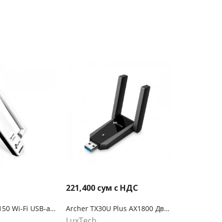
221,400
сум с НДС
TL-WN722N N150 Wi-Fi USB-адаптер высокого усиления
Archer TX30U Plus AX1800 Двухдиапазонный беспроводной USB-адаптер высокого усиления Wi-Fi 6
LuxTech