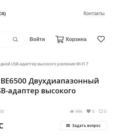
Контакты
Сб)
Войти
Корзина
ной USB-адаптер высокого усиления Wi-Fi 7
H BE6500 Двухдиапазонный
B-адаптер высокого
(0)
944
0
0
С
Задать вопрос