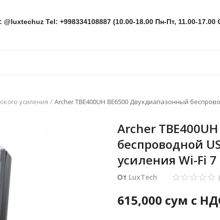
: @luxtechuz Tel: +998334108887 (10.00-18.00 Пн-Пт, 11.00-17.00 
окого усиления
Archer TBE400UH BE6500 Двухдиапазонный беспровод
Archer TBE400U
беспроводной US
усиления Wi-Fi 7
От
LuxTech
615,000
сум с НД