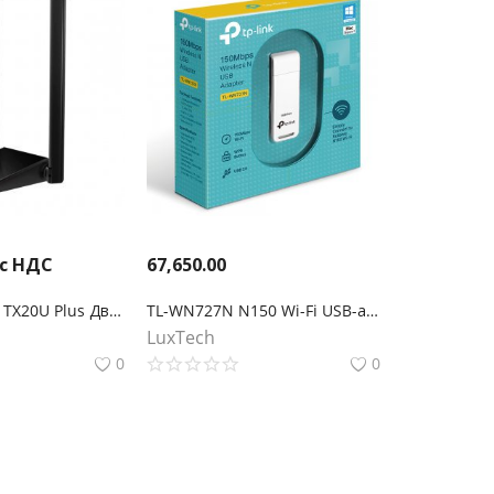
 с НДС
67,650.00
TP-Link Archer TX20U Plus Двухдиапазонный USB‑адаптер высокого усиления с поддержкой Wi-Fi AX1800
TL-WN727N N150 Wi-Fi USB-адаптер
LuxTech
0
0