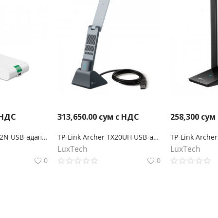
 НДС
313,650.00
сум с НДС
258,300
сум
TP-Link TL-WN822N USB-адаптер высокого усиления с поддержкой Wi-Fi N300
TP-Link Archer TX20UH USB‑адаптер высокого усиления с поддержкой Wi‑Fi AX1800
LuxTech
LuxTech
0
0