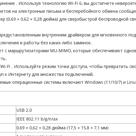
динение
. Используя технологию Wi-Fi 6, вы достигнете невероя
ветов на электронные письма и бесперебойного обмена сообще
мер
(0,69 × 0,62 × 0,28 дюйма) для сверхбыстрой беспроводной с
предустановленным внутренним драйвером для мгновенного под
ключения и работы без каких-либо заминок.
т с маршрутизаторами MU-MIMO, которые обеспечивают однов
ть.
Wi-Fi
. Используйте
режим точки доступа, чтобы превратить сво
уп к Интернету для множества подключений.
аемые
операционные системы включают Windows (11/10/7) и Linu
USB 2.0
IEEE 802.11 b/g/n/ax
0,69 × 0,62 × 0,28 дюйма (17,5 × 15,8 × 7,1 мм)