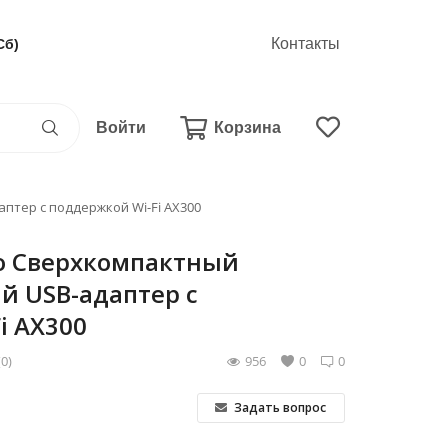
Контакты
Сб)
Войти
Корзина
птер с поддержкой Wi-Fi AX300
no Сверхкомпактный
й USB-адаптер с
i AX300
(0)
956
0
0
Задать вопрос