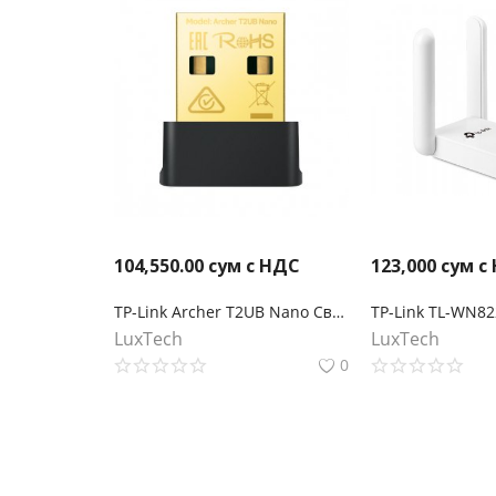
104,550.00
сум с НДС
123,000
сум с
TP-Link Archer T2UB Nano Сверхкомпактный двухдиапазонный USB‑адаптер с поддержкой Wi‑Fi AC600 и Bluetooth 4.2
LuxTech
LuxTech
0