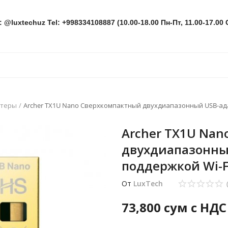
: @luxtechuz Tel: +998334108887 (10.00-18.00 Пн-Пт, 11.00-17.00 
птеры
Archer TX1U Nano Сверхкомпактный двухдиапазонный USB-ада
Archer TX1U Na
двухдиапазонны
поддержкой Wi-F
От
LuxTech
73,800
сум с НДС