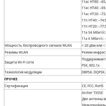
11ac HT80: –65
11ac HT40: –69
11ac HT20: –73
11n HT40: –74,
11n HT20: –77,
11a 54 Мбит/с:
11a 6 Мбит/с: 
Мощность беспроводного сигнала WLAN
< 20 дБм или <
Режимы WLAN
Режим инфрас
Поддерживает
Защита Wi-Fi сети
PSK, 802.1x
Технология модуляции
DBPSK, DQPSK,
ПРОЧЕЕ
Сертификация
CE, FCC, RoHS
Archer TX55E
Две антенны в
Низкопрофиль