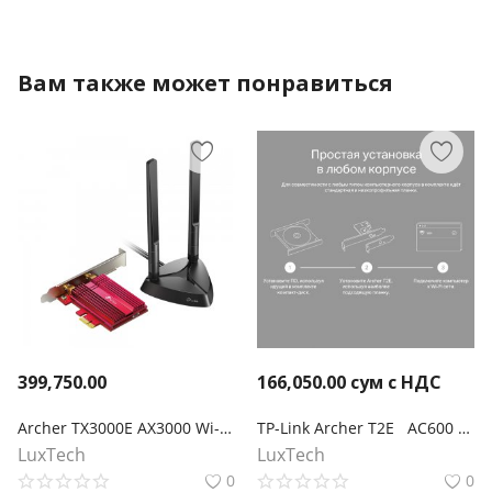
Вам также может понравиться
399,750.00
166,050.00
сум с НДС
Archer TX3000E AX3000 Wi-Fi 6 Bluetooth 5.0 адаптер PCI Express
TP-Link Archer T2E AC600 Двухдиапазонный Wi‑Fi адаптер PCI Express
LuxTech
LuxTech
0
0