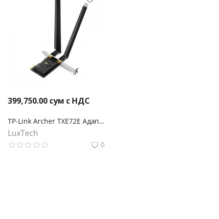
399,750.00
сум с НДС
TP-Link Archer TXE72E Адаптер AXE5400 Wi-Fi 6E Bluetooth 5.3 PCIe
LuxTech
0