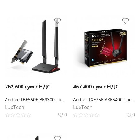
762,600
сум с НДС
467,400
сум с НДС
Archer TBE550E BE9300 Трехдиапазонный беспроводной PCI Express-адаптер Wi-Fi 7 с поддержкой Bluetooth 5.4
Archer TXE75E AXE5400 Трехдиапазонный беспроводной PCI Express-адаптер Wi-Fi 6E с поддержкой Bluetooth 5.3
LuxTech
LuxTech
0
0