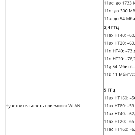
11ac: до 1733 
11n: до 300 Мб
11a: до 54 Мби
2,4 ГГц
11ax HT40: –60
11ax HT20: –63
11n HT40: –73 
11n HT20: –76,
11g 54 Мбит/с:
11b 11 Мбит/с:
5 ГГц
11ax HT160: –5
Чувствительность приёмника WLAN
11ax HT80: –59
11ax HT40: –62
11ax HT20: –65
11ac HT160: –6