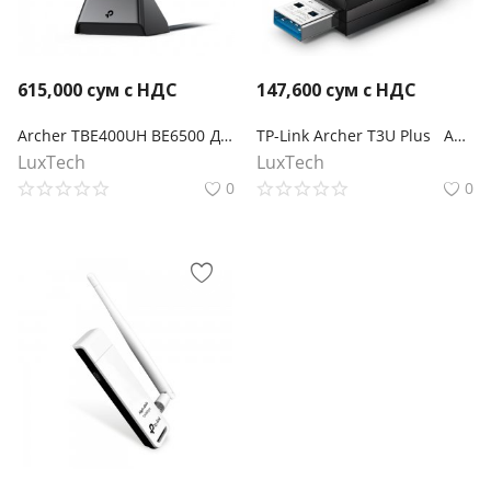
615,000
сум с НДС
147,600
сум с НДС
Archer TBE400UH BE6500 Двухдиапазонный беспроводной USB-адаптер высокого усиления Wi-Fi 7
TP-Link Archer T3U Plus AC1300 Двухдиапазонный Wi‑Fi USB‑адаптер высокого усиления
LuxTech
LuxTech
0
0