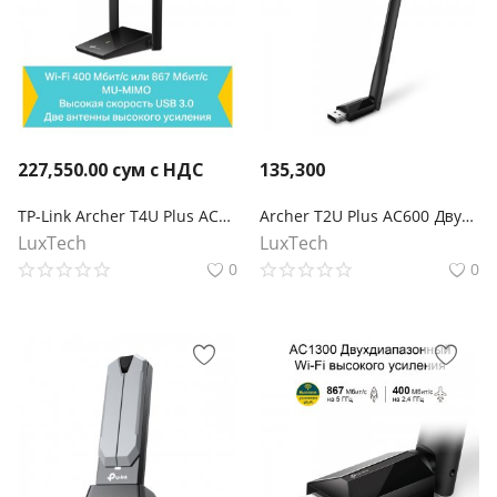
227,550.00
сум с НДС
135,300
TP-Link Archer T4U Plus AC1300 Wi-Fi USB‑адаптер высокого усиления с двумя антеннами
Archer T2U Plus AC600 Двухдиапазонный Wi‑Fi USB‑адаптер высокого усиления
LuxTech
LuxTech
0
0