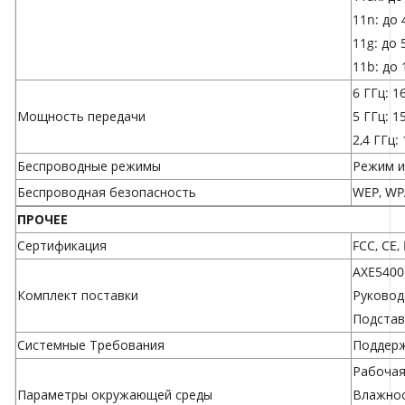
11n: до
11g: до 
11b: до 
6 ГГц: 1
Мощность передачи
5 ГГц: 1
2,4 ГГц:
Беспроводные режимы
Режим и
Беспроводная безопасность
WEP, WP
ПРОЧЕЕ
Сертификация
FCC, CE,
AXE5400
Комплект поставки
Руковод
Подстав
Системные Требования
Поддерж
Рабочая
Параметры окружающей среды
Влажнос