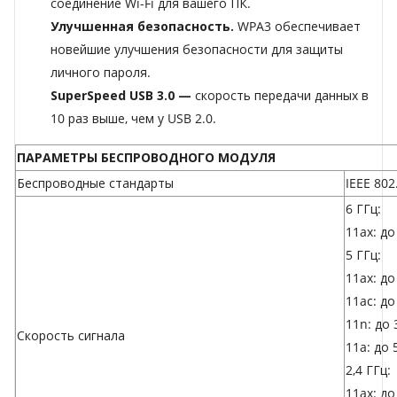
соединение Wi-Fi для вашего ПК.
Улучшенная безопасность.
WPA3 обеспечивает
новейшие улучшения безопасности для защиты
личного пароля.
SuperSpeed ​​USB 3.0 —
скорость передачи данных в
10 раз выше, чем у USB 2.0.
ПАРАМЕТРЫ БЕСПРОВОДНОГО МОДУЛЯ
Беспроводные стандарты
IEEE 802
6 ГГц:
11ax: д
5 ГГц:
11ax: д
11ac: д
11n: до
Скорость сигнала
11a: до 
2,4 ГГц:
11ax: до