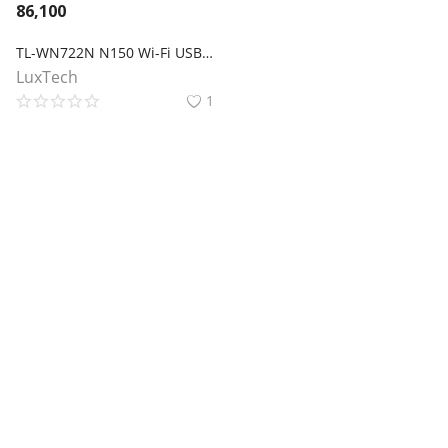
86,100
TL-WN722N N150 Wi-Fi USB-адаптер высокого усиления
LuxTech
1