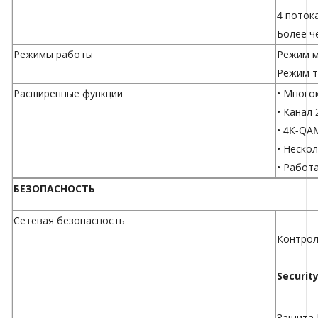
4 поток
Более ч
Режимы работы
Режим 
Режим т
Расширенные функции
• Много
• Канал
• 4K-QA
• Неско
• Работа
БЕЗОПАСНОСТЬ
Сетевая безопасность
Контрол
Securit
Защита 