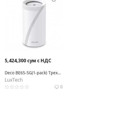
5,424,300
сум с НДС
Deco BE65-5G(1-pack) Трехдиапазонная Mesh-модуль Wi-Fi 7 BE11000 с поддержкой 5G
LuxTech
0