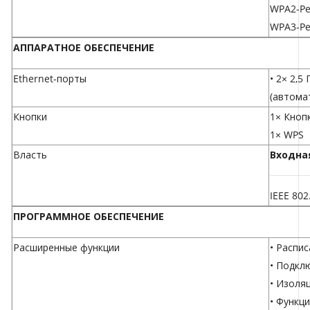
WPA2-Pe
WPA3-Pe
АППАРАТНОЕ ОБЕСПЕЧЕНИЕ
Ethernet-порты
• 2× 2,5
(автома
Кнопки
1× Кноп
1× WPS
Власть
Входна
IEEE 802
ПРОГРАММНОЕ ОБЕСПЕЧЕНИЕ
Расширенные функции
• Распи
• Подкл
• Изоляц
• Функц