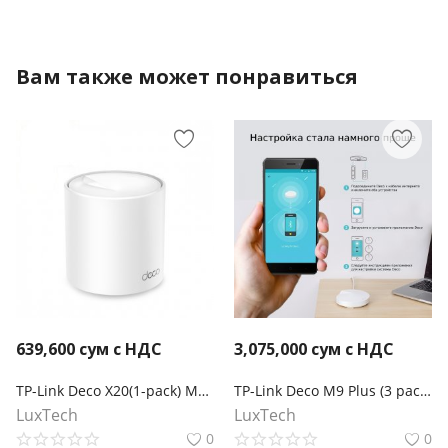
Вам также может понравиться
639,600
сум с НДС
3,075,000
сум с НДС
TP-Link Deco X20(1-pack) Mesh-модуль AX1800
TP-Link Deco M9 Plus (3 pack) AC2200 Mesh Wi-Fi система для умного дома
LuxTech
LuxTech
0
0