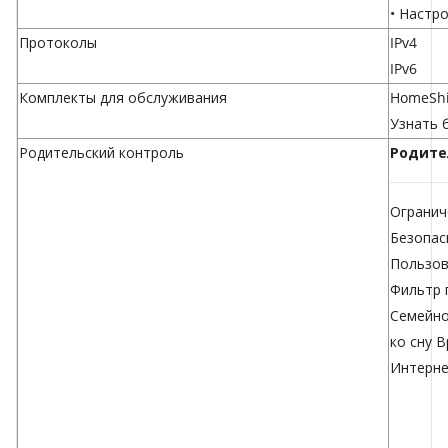
• Настр
Протоколы
IPv4
IPv6
Комплекты для обслуживания
HomeShi
Узнать 
Родительский контроль
Родите
Огранич
Безопас
Пользов
Фильтр 
Семейно
ко сну
В
Интерн