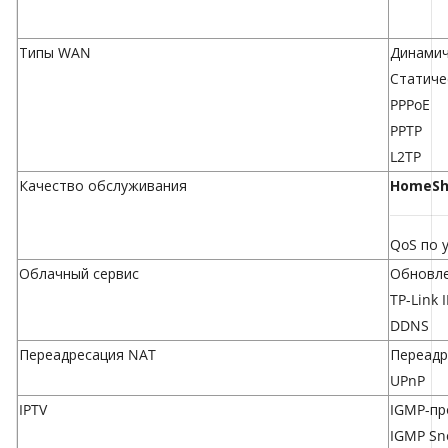
Типы WAN
Динамич
Статиче
PPPoE
PPTP
L2TP
Качество обслуживания
HomeSh
QoS по 
Облачный сервис
Обновле
TP-Link 
DDNS
Переадресация NAT
Переадр
UPnP
IPTV
IGMP-пр
IGMP Sn