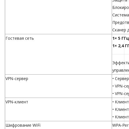
Блокиро
Система
Предотв
Сканер 
Гостевая сеть
1× 5 ГГ
1× 2,4 
Эффект
управле
VPN-сервер
• Серве
• VPN-с
• VPN-се
VPN-клиент
• Клиен
• Клиен
• Клиент
Шифрование WiFi
WPA-Per