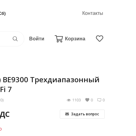
Контакты
Сб)
Войти
Корзина
k) BE9300 Трехдиапазонный
i 7
(0)
1103
0
0
НДС
Задать вопрос
о