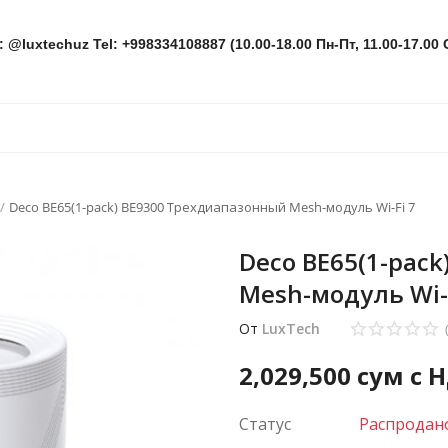
: @luxtechuz Tel: +998334108887 (10.00-18.00 Пн-Пт, 11.00-17.00 
Deco BE65(1-pack) BE9300 Трехдиапазонный Mesh-модуль Wi-Fi 7
Deco BE65(1-pac
Mesh-модуль Wi-F
От
LuxTech
2,029,500
сум с 
Статус
Распродан