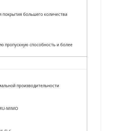
ля покрытия большего количества
ую пропускную способность и более
имальной производительности
 MU-MIMO