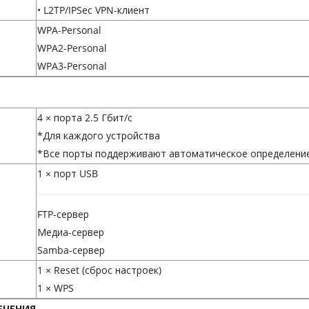
• L2TP/IPSec VPN-клиент
WPA-Personal
WPA2-Personal
WPA3-Personal
4 × порта 2.5 Гбит/с
*Для каждого устройства
*Все порты поддерживают автоматическое определен
1 × порт USB
FTP-сервер
Медиа-сервер
Samba-сервер
1 × Reset (сброс настроек)
1 × WPS
ЕЧЕНИЯ