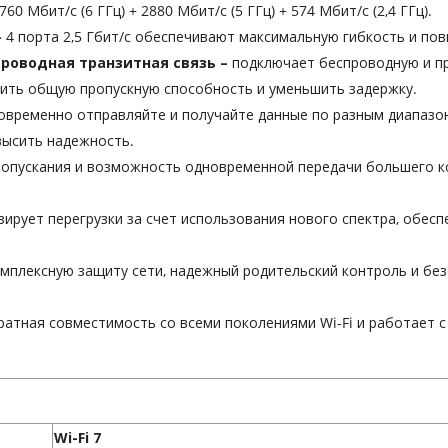
760 Мбит/с (6 ГГц) +
2880
Мбит/с (5 ГГц) + 574 Мбит/с (2,4 ГГц).
—
4 порта 2,5 Гбит/с обеспечивают максимальную гибкость и по
роводная транзитная связь –
подключает беспроводную и п
ить общую пропускную способность и уменьшить задержку.
овременно отправляйте и получайте данные по разным диапазон
высить надежность.
ропускания и возможность одновременной передачи большего к
ирует перегрузки за счет использования нового спектра, обес
мплексную защиту сети, надежный родительский контроль и бе
ратная совместимость со всеми поколениями Wi-Fi и работает с
Wi-Fi 7