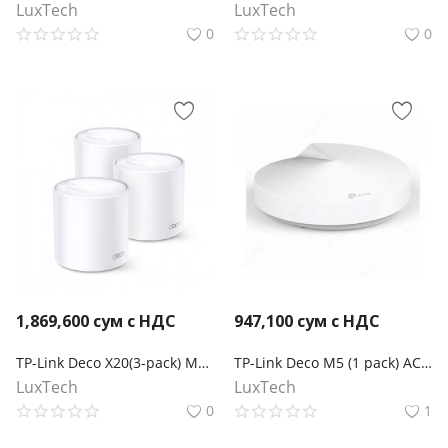
LuxTech
LuxTech
0
0
1,869,600
сум с НДС
947,100
сум с НДС
TP-Link Deco X20(3-pack) Mesh-система AX1800
TP-Link Deco M5 (1 pack) AC1300 Домашняя Mesh Wi-Fi система
LuxTech
LuxTech
0
1