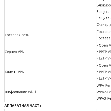
Блокиро
Защита 
Защита 
Сканер 
Гостевая
Гостевая сеть
Гостева
• Open 
Сервер VPN
• PPTP V
• L2TP V
• Open V
Клиент VPN
• PPTP V
• L2TP V
WPA-Per
Шифрование Wi-Fi
WPA2-Pe
WPA3-Pe
АППАРАТНАЯ ЧАСТЬ