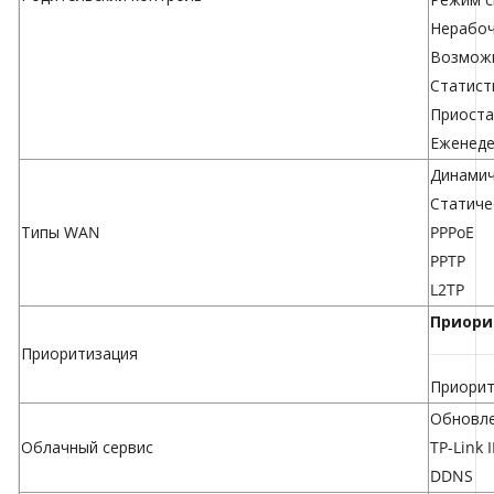
Нерабоч
Возможн
Статист
Приоста
Еженеде
Динамич
Статиче
Типы WAN
PPPoE
PPTP
L2TP
Приори
Приоритизация
Приорит
Обновле
Облачный сервис
TP-Link 
DDNS