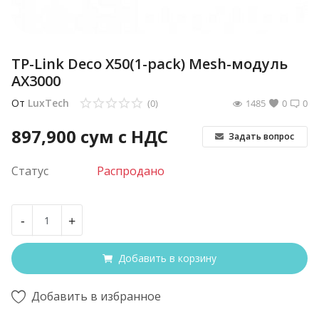
TP-Link Deco X50(1-pack) Mesh-модуль
AX3000
От
LuxTech
(0)
1485
0
0
897,900
сум с НДС
Задать вопрос
Статус
Распродано
-
+
Добавить в корзину
Добавить в избранное