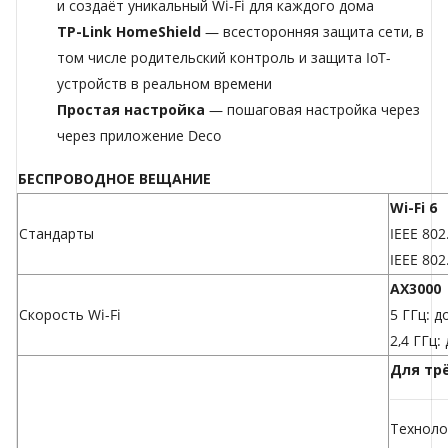
и создаёт уникальный Wi‑Fi для каждого дома
TP-Link HomeShield
— всесторонняя защита сети, в
том числе родительский контроль и защита IoT-
устройств в реальном времени
Простая настройка
— пошаговая настройка через
через приложение Deco
БЕСПРОВОДНОЕ ВЕЩАНИЕ
Wi-Fi 6
Стандарты
IEEE 802
IEEE 802
AX3000
Скорость Wi-Fi
5 ГГц: д
2,4 ГГц:
Для тр
Техноло