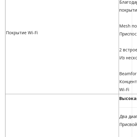
Благода
покрыти
Mesh по
Покрытие Wi-Fi
Приспос
2 встро
Из неск
Beamfor
Концент
Wi-Fi
Высока
Два диа
Присвой