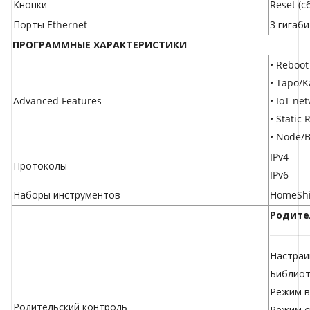
Кнопки
Reset (с
Порты Ethernet
3 гигаб
ПРОГРАММНЫЕ ХАРАКТЕРИСТИКИ
• Reboot
• Tapo/
Advanced Features
• IoT ne
• Static
• Node/
IPv4
Протоколы
IPv6
Наборы инструментов
HomeShi
Родите
Настраи
Библиот
Режим в
Родительский контроль
Режим с