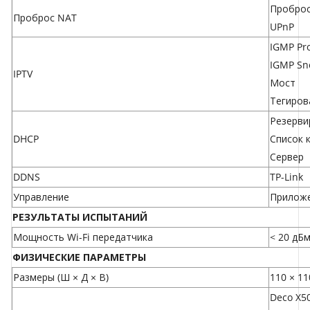
Проброс
Проброс NAT
UPnP
IGMP Pr
IGMP Sn
IPTV
Мост
Тегиров
Резерви
DHCP
Список 
Сервер
DDNS
TP-Link
Управление
Приложе
РЕЗУЛЬТАТЫ ИСПЫТАНИЙ
Мощность Wi-Fi передатчика
< 20 дБм
ФИЗИЧЕСКИЕ ПАРАМЕТРЫ
Размеры (Ш × Д × В)
110 × 11
Deco X50