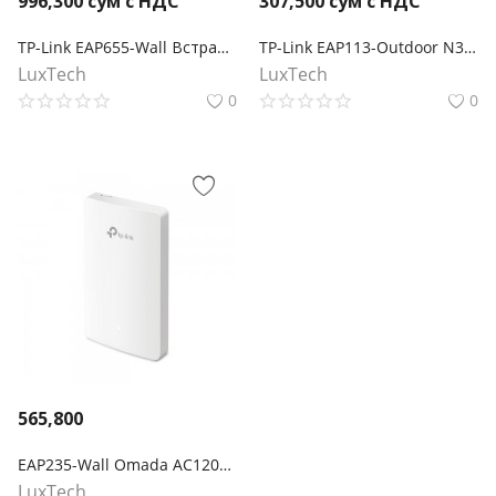
996,300
сум с НДС
307,500
сум с НДС
TP-Link EAP655-Wall Встраиваемая в стену точка доступа Wi‑Fi AX3000
TP-Link EAP113-Outdoor N300 Наружная точка доступа Wi‑Fi
LuxTech
LuxTech
0
0
565,800
EAP235-Wall Omada AC1200 Настенная гигабитная точка доступа Wi‑Fi с MU-MIMО
LuxTech