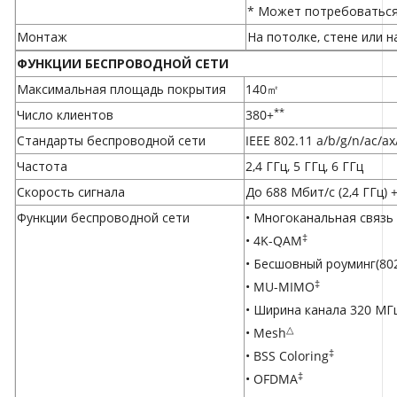
* Может потребоваться
Монтаж
На потолке, стене или 
ФУНКЦИИ БЕСПРОВОДНОЙ СЕТИ
Максимальная площадь покрытия
140㎡
**
Число клиентов
380+
Стандарты беспроводной сети
IEEE 802.11 a/b/g/n/ac/ax
Частота
2,4 ГГц, 5 ГГц, 6 ГГц
Скорость сигнала
До 688 Мбит/с (2,4 ГГц) 
Функции беспроводной сети
• Многоканальная связь
‡
• 4K-QAM
• Бесшовный роуминг(802
‡
• MU-MIMO
• Ширина канала 320 МГ
△
• Mesh
‡
• BSS Coloring
‡
• OFDMA