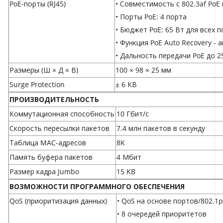
PoE-порты (RJ45)
• Совместимость с 802.3af PoE 
• Порты PoE: 4 порта
• Бюджет PoE: 65 Вт для всех п
• Функция PoE Auto Recovery 
• Дальность передачи PoE до 2
Размеры (Ш × Д × В)
100 × 98 × 25 мм
Surge Protection
± 6 КВ
ПРОИЗВОДИТЕЛЬНОСТЬ
Коммутационная способность
10 Гбит/с
Скорость пересылки пакетов
7.4 млн пакетов в секунду
Таблица MAC-адресов
8K
Память буфера пакетов
4 Мбит
Размер кадра Jumbo
15 KB
ВОЗМОЖНОСТИ ПРОГРАММНОГО ОБЕСПЕЧЕНИЯ
QoS (приоритизация данных)
• QoS на основе портов/802.1
• 8 очередей приоритетов