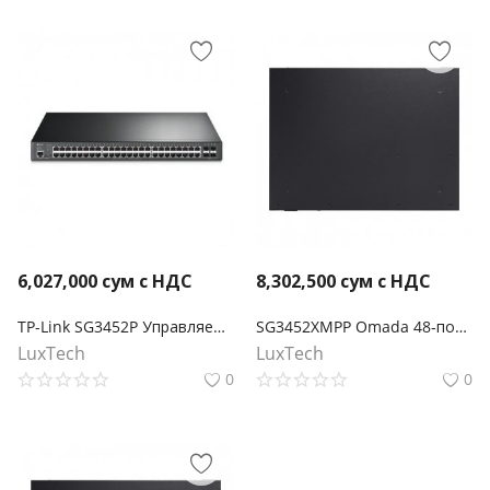
6,027,000
сум с НДС
8,302,500
сум с НДС
TP-Link SG3452P Управляемый коммутатор Smart линейки Omada уровня 2+ с 48 гигабитными портами PoE+ и 4 портами SFP
SG3452XMPP Omada 48‑портовый гигабитный управляемый РоЕ-коммутатор уровня L2+ (40 портов PoE+ и 8 портов PoE++) с 4 SFP+ слотами 10G
LuxTech
LuxTech
0
0