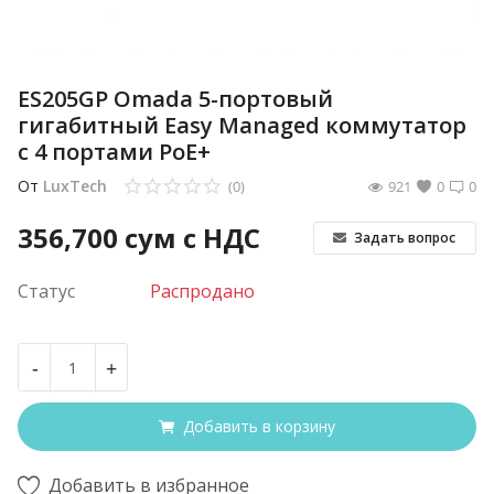
ES205GP Omada 5-портовый
гигабитный Easy Managed коммутатор
с 4 портами PoE+
От
LuxTech
(0)
921
0
0
356,700
сум с НДС
Задать вопрос
Статус
Распродано
-
+
Добавить в корзину
Добавить в избранное