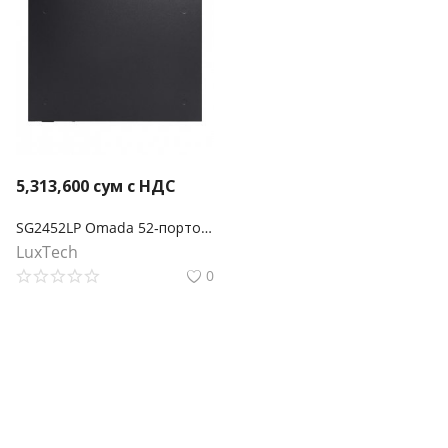
5,313,600
сум с НДС
SG2452LP Omada 52‑портовый гигабитный управляемый коммутатор Smart с 32 портами PoE+
LuxTech
0