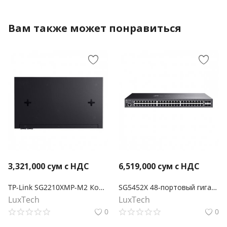
Вам также может понравиться
3,321,000
сум с НДС
6,519,000
сум с НДС
TP-Link SG2210XMP-M2 Коммутатор Smart с 8 портами 2.5GBASE-T PoE+ и 2 портами 10GE SFP+ Omada
SG5452X 48-портовый гигабитный управляемый коммутатор Omada Lite L3 с 4 слотами 10G
LuxTech
LuxTech
0
0