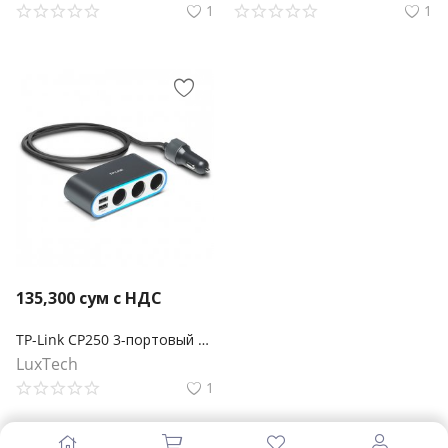
1
1
135,300
сум с НДС
TP-Link CP250 3-портовый адаптер питания для прикуривателя с 2-портовым USB-зарядным устройством
LuxTech
1