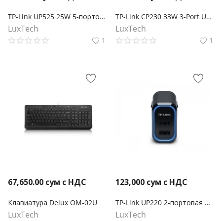
TP-Link UP525 25W 5-портовая USB Зарядка
TP-Link CP230 33W 3-Port USB автомобильное зарядное устройство
LuxTech
LuxTech
1
1
67,650.00
сум с НДС
123,000
сум с НДС
Клавиатура Delux OM-02U
TP-Link UP220 2-портовая USB Зарядка
LuxTech
LuxTech