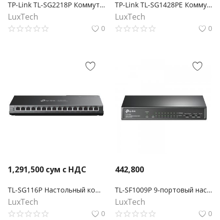
TP-Link TL-SG2218P Коммутатор JetStream Smart с 16 гигабитными портами PoE+ и 2 портами SFP
TP-Link TL-SG1428PE Коммутатор Easy Smart с 26 гигабитными портами RJ45 (24 порта PoE+) и 2 портами SFP
LuxTech
LuxTech
0
0
1,291,500
сум с НДС
442,800
TL-SG116P Настольный коммутатор с 16 гигабитными портами PoE+
TL-SF1009P 9-портовый настольный 10/100 Мбит/с коммутатор с 8 портами PoE+
LuxTech
LuxTech
0
0