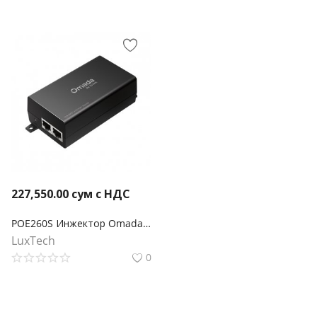
227,550.00
сум с НДС
POE260S Инжектор Omada PoE+ 2,5 Гбит/с
LuxTech
0