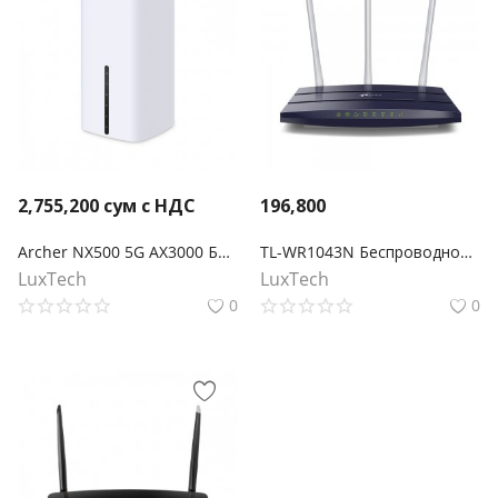
2,755,200
сум с НДС
196,800
Archer NX500 5G AX3000 Беспроводной двухдиапазонный гигабитный маршрутизатор
TL-WR1043N Беспроводной гигабитный маршрутизатор серии N, скорость до 450Мбит/с
LuxTech
LuxTech
0
0