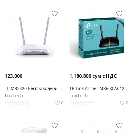
123,000
1,180,800
сум с НДС
TL-MR3420 Беспроводной 3G/4G-маршрутизатор серии N, скорость до 300 Мбит/с
TP-Link Archer MR600 AC1200 Двухдиапазонный беспроводной гигабитный 4G+ Cat.6 LTE маршрутизатор co слотом для SIM-карты
LuxTech
LuxTech
0
0