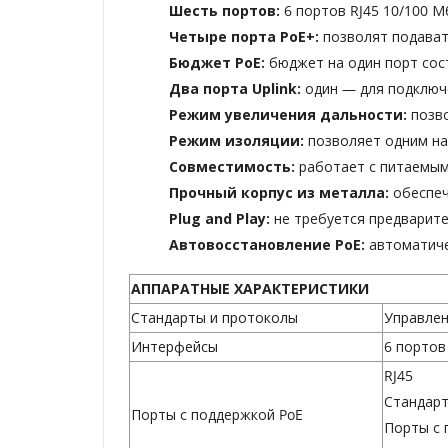
Шесть портов:
6 портов RJ45 10/100 М
Четыре порта PoE+:
позволят подават
Бюджет PoE:
бюджет на один порт сос
Два порта Uplink:
один — для подключе
Режим увеличения дальности:
позв
Режим изоляции:
позволяет одним на
Совместимость:
работает с питаемым
Прочный корпус из металла:
обеспеч
Plug and Play:
не требуется предварите
Автовосстановление PoE:
автоматиче
АППАРАТНЫЕ ХАРАКТЕРИСТИКИ
Стандарты и протоколы
Управлен
Интерфейсы
6 портов
RJ45
Стандарт
Порты с поддержкой PoE
Порты с 