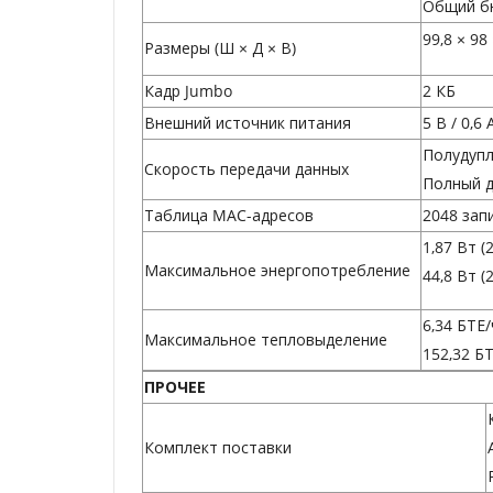
Общий бю
99,8 × 98
Размеры (Ш × Д × В)
Кадр Jumbo
2 КБ
Внешний источник питания
5 В / 0,6 
Полудупл
Скорость передачи данных
Полный д
Таблица MAC-адресов
2048 зап
1,87 Вт (
Максимальное энергопотребление
44,8 Вт (
6,34 БТЕ
Максимальное тепловыделение
152,32 Б
ПРОЧЕЕ
Комплект поставки