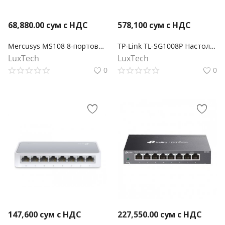
68,880.00
сум с НДС
578,100
сум с НДС
Mercusys MS108 8-портовый 10/100 Мбит/с настольный коммутатор
TP-Link TL-SG1008P Настольный коммутатор с 8 гигабитными портами (4 порта PoE+)
LuxTech
LuxTech
0
0
147,600
сум с НДС
227,550.00
сум с НДС