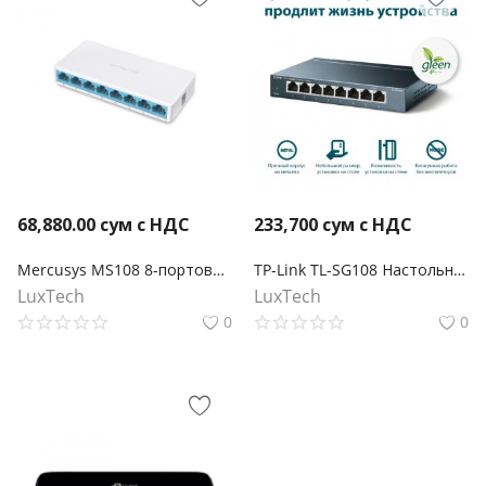
68,880.00
сум с НДС
233,700
сум с НДС
Mercusys MS108 8-портовый 10/100 Мбит/с настольный коммутатор
TP-Link TL-SG108 Настольный коммутатор с 8 гигабитными портами
LuxTech
LuxTech
0
0