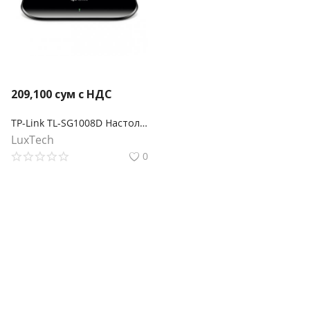
209,100
сум с НДС
TP-Link TL-SG1008D Настольный коммутатор с 8 гигабитными портами
LuxTech
0