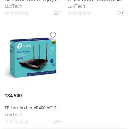
LuxTech
LuxTech
0
0
184,500
TP-Link Archer VR400 AC1200 Wi-Fi роутер с VDSL/ADSL модемом
LuxTech
0