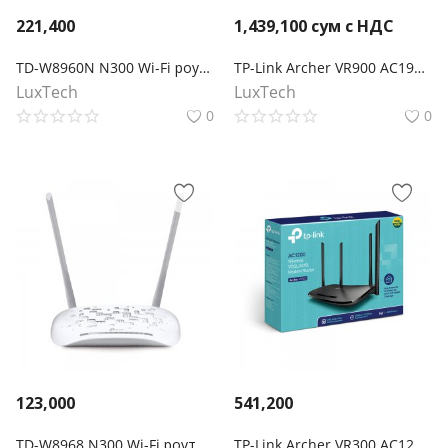
221,400
1,439,100
сум с НДС
TD-W8960N N300 Wi-Fi роутер с ADSL2+ модемом
TP-Link Archer VR900 AC1900 Беспроводной двухдиапазонный гигабитный маршрутизатор со встроенным VDSL/ADSL-модемом и двумя USB-портами
LuxTech
LuxTech
0
0
123,000
541,200
TD-W8968 N300 Wi-Fi роутер с ADSL2+ модемом и портом USB
TP-Link Archer VR300 AC1200 Wi-Fi роутер с модемом VDSL/ADSL