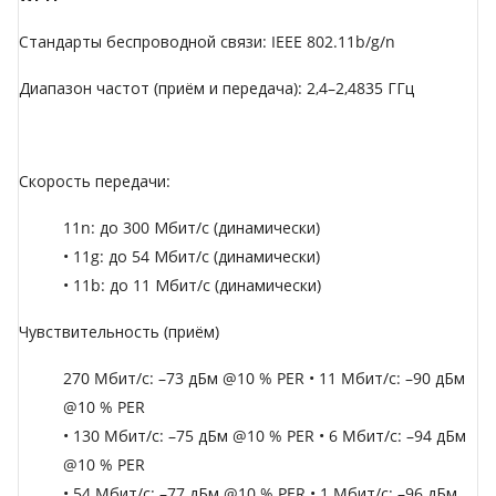
Стандарты беспроводной связи: IEEE 802.11b/g/n
Диапазон частот (приём и передача): 2,4–2,4835 ГГц
Скорость передачи:
11n: до 300 Мбит/с (динамически)
• 11g: до 54 Мбит/с (динамически)
• 11b: до 11 Мбит/с (динамически)
Чувствительность (приём)
270 Mбит/с: –73 дБм @10 % PER • 11 Mбит/с: –90 дБм
@10 % PER
• 130 Mбит/с: –75 дБм @10 % PER • 6 Mбит/с: –94 дБм
@10 % PER
• 54 Mбит/с: –77 дБм @10 % PER • 1 Mбит/с: –96 дБм