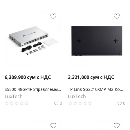
6,309,900
сум с НДС
3,321,000
сум с НДС
S5500-48GP4F Управляемый коммутатор Omada Pro 48 портов PoE+ Gigabit L2+ с 4 слотами SFP
TP-Link SG2210XMP-M2 Коммутатор Smart с 8 портами 2.5GBASE-T PoE+ и 2 портами 10GE SFP+ Omada
LuxTech
LuxTech
0
0