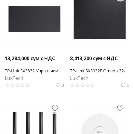
13,284,000
сум с НДС
8,413,200
сум с НДС
TP-Link SX3832 Управляемый коммутатор Omada 24-портовый 10GBASE-T L2+ с 8 слотами 10GE SFP+
TP-Link SX3032F Omada 32-портовый 10-гигабитный управляемый SFP+ коммутатор L2+
LuxTech
LuxTech
0
0