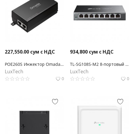
227,550.00
сум с НДС
934,800
сум с НДС
POE260S Инжектор Omada PoE+ 2,5 Гбит/с
TL-SG108S-M2 8-портовый настольный коммутатор 2,5G Multi Gigabit
LuxTech
LuxTech
0
0