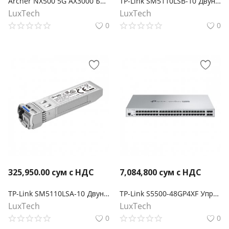
Archer NX500 5G AX3000 Беспроводной двухдиапазонный гигабитный маршрутизатор
TP-Link SM5110LSB-10 Двунаправленный модуль Omada 10GBase-BX WDM SFP+ LC
LuxTech
LuxTech
0
0
325,950.00
сум с НДС
7,084,800
сум с НДС
TP-Link SM5110LSA-10 Двунаправленный модуль Omada 10GBase-BX WDM SFP+ LC
TP-Link S5500-48GP4XF Управляемый коммутатор Omada Pro 48 портов PoE+ Gigabit L2+ с 4 слотами SFP+
LuxTech
LuxTech
0
0