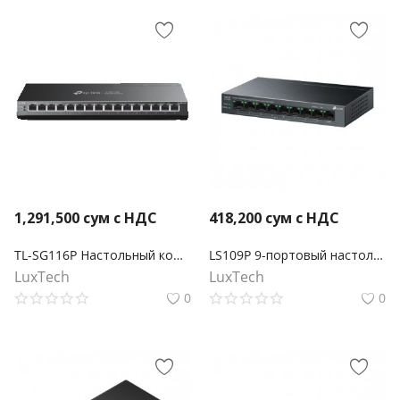
1,291,500
сум с НДС
418,200
сум с НДС
TL-SG116P Настольный коммутатор с 16 гигабитными портами PoE+
LS109P 9-портовый настольный коммутатор 10/100 Мбит/с с 8-портами PoE+
LuxTech
LuxTech
0
0