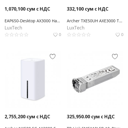
1,070,100
сум с НДС
332,100
сум с НДС
EAP650-Desktop AX3000 Настольная гигабитная точка доступа WiFi 6
Archer TXE50UH AXE3000 Трехдиапазонный беспроводной USB-адаптер высокого усиления Wi-Fi 6E
LuxTech
LuxTech
0
0
2,755,200
сум с НДС
325,950.00
сум с НДС