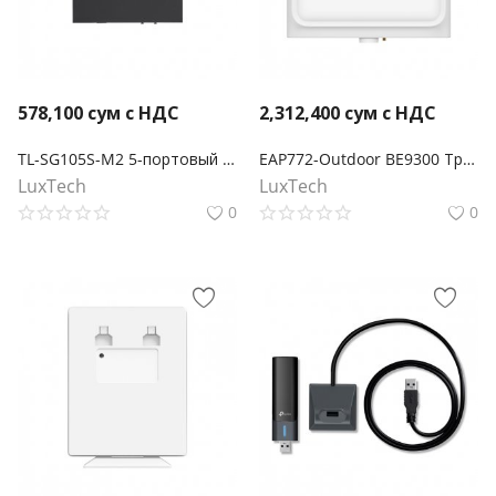
578,100
сум с НДС
2,312,400
сум с НДС
TL-SG105S-M2 5-портовый настольный мультигигабитный коммутатор 2,5G
EAP772-Outdoor BE9300 Трехдиапазонная внутренняя/наружная точка доступа Wi-Fi 7
LuxTech
LuxTech
0
0