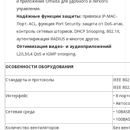
и приложение Omada для удобного и лёгкого
управления.
Надёжные функции защиты
: привязка IP-MAC-
Порт, ACL, функция Port Security, защита от DoS-атак,
контроль сетевых штормов, DHCP Snooping, 802.1X,
аутентификация RADIUS и многое другое.
Оптимизация видео- и аудиоприложений
:
L2/L3/L4 QoS и IGMP snooping.
ОСОБЕННОСТИ ОБОРУДОВАНИЯ
Стандарты и протоколы
IEEE 802.
IEEE 802
Интерфейс
• 8 порт
• Автос
Сетевая среда
• 10BASE
• 100BA
Количество вентиляторов
Без вен