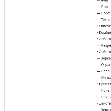
— Флаг 
— Порт 
— Порт 
— Тип о
• Список
• Комби
• Дейст
— Разре
• Дейст
— Зерка
— Огран
— Перен
— Метка
• Привя
— Привя
— Привя
• Дейст
— Зерка