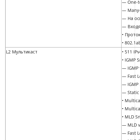
— One-t
— Many-
— На ос
— Входя
• Прото
• 802.1
L2 Мультикаст
• 511 IP
• IGMP 
— IGMP 
— Fast L
— IGMP 
— Static
• Multic
• Multic
• MLD S
— MLD v
— Fast L