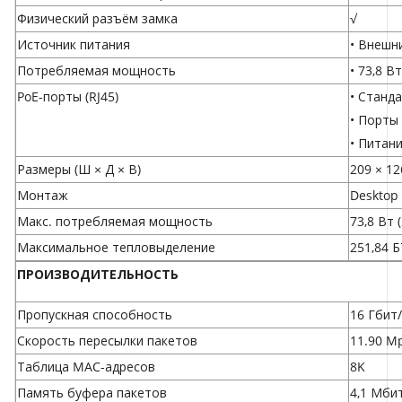
Физический разъём замка
√
Источник питания
• Внешни
Потребляемая мощность
• 73,8 В
PoE-порты (RJ45)
• Станда
• Порты 
• Питани
Размеры (Ш × Д × В)
209 × 12
Монтаж
Desktop 
Макс. потребляемая мощность
73,8 Вт 
Максимальное тепловыделение
251,84 Б
ПРОИЗВОДИТЕЛЬНОСТЬ
Пропускная способность
16 Гбит/
Скорость пересылки пакетов
11.90 M
Таблица MAC-адресов
8K
Память буфера пакетов
4,1 Мби