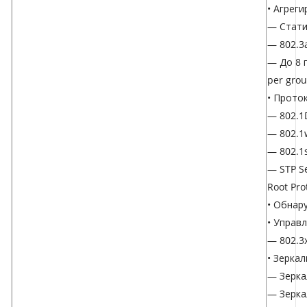
• Агрег
— Стати
— 802.3
— До 8 
per gro
• Прото
— 802.1
— 802.1
— 802.1
— STP Se
Root Pro
• Обнар
• Управ
— 802.3
• Зерка
— Зерка
— Зерка