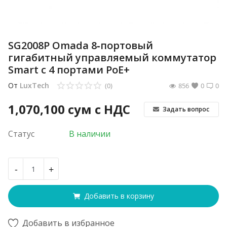
SG2008P Omada 8‑портовый
гигабитный управляемый коммутатор
Smart с 4 портами PoE+
От
LuxTech
(0)
856
0
0
1,070,100
сум с НДС
Задать вопрос
Статус
В наличии
-
+
Добавить в корзину
Добавить в избранное