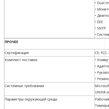
• Dual I
• Монит
• Диагн
• EEE
• SNTP
• Систе
ПРОЧЕЕ
Сертификация
CE, FCC,
Комплект поставки
• Комму
• Адапт
• Руков
• Резин
Системные требования
Microso
UNIX® и
Параметры окружающей среды
Рабочая 
Температ