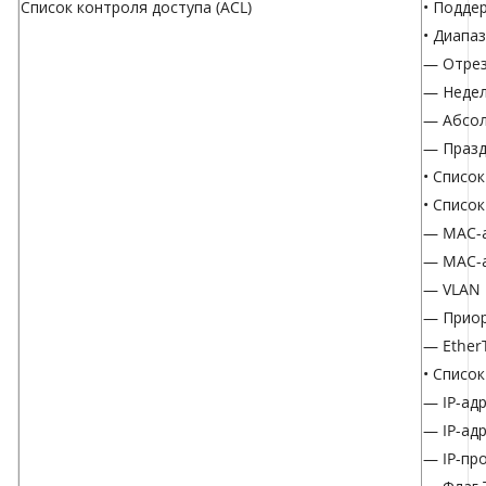
Список контроля доступа (ACL)
• Подде
• Диапа
— Отрез
— Неде
— Абсол
— Празд
• Списо
• Списо
— MAC-а
— MAC-а
— VLAN 
— Приор
— Ether
• Список
— IP-ад
— IP-ад
— IP-пр