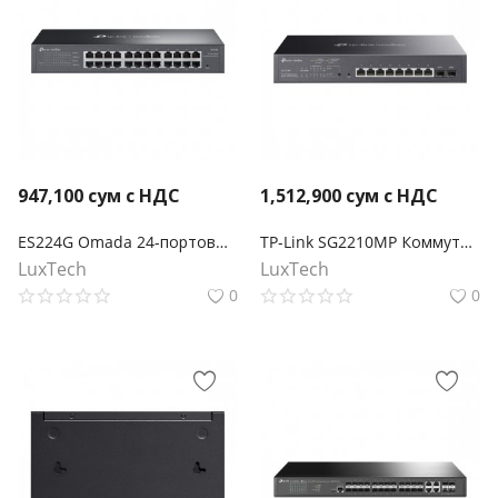
947,100
сум с НДС
1,512,900
сум с НДС
ES224G Omada 24-портовый гигабитный Easy Managed коммутатор
TP-Link SG2210MP Коммутатор Smart линейки Omada с 8 гигабитными портами PoE+ и 2 портами SFP
LuxTech
LuxTech
0
0