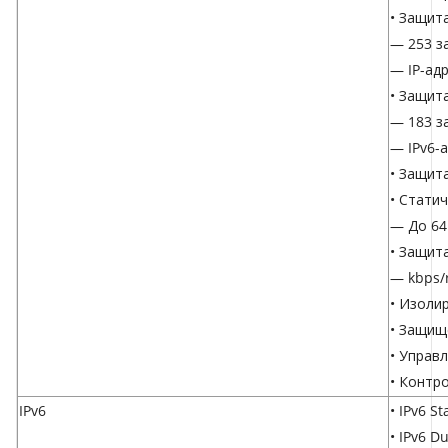
• Защит
— 253 з
— IP-ад
• Защит
— 183 з
— IPv6-
• Защит
• Стати
— До 64
• Защит
— kbps/r
• Изоли
• Защищ
• Управ
• Контр
IPv6
• IPv6 S
• IPv6 Du