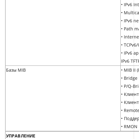
• IPv6 In
• Multic
• IPv6 n
• Path m
• Intern
• TCPv6
• IPv6 ap
IPv6 TFT
Базы MIB
• MIB II 
• Bridge
• P/Q-Br
• Клиент
• Клиент
• Remote
• Подде
• RMON M
УПРАВЛЕНИЕ