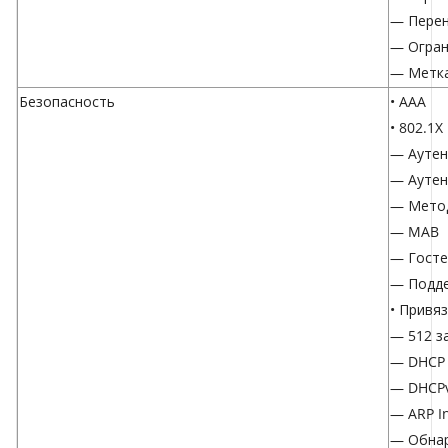
— Перен
— Огран
— Метка
Безопасность
• AAA
• 802.1X
— Аутен
— Аутен
— Метод
— MAB
— Госте
— Подде
• Привяз
— 512 з
— DHCP 
— DHCPv
— ARP I
— Обнар