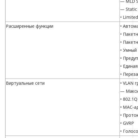
— MLD S
— Static
• Limite
Расширенные функции
• Автом
• Пакет
• Пакет
• Умный
• Преду
• Едина
• Перез
Виртуальные сети
• VLAN 
— Макси
• 802.1Q
• MAC-а
• Прото
• GVRP
• Голос