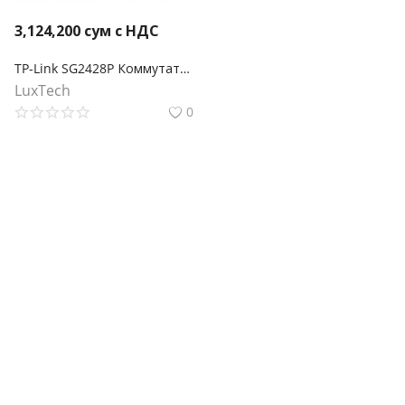
3,124,200
сум с НДС
TP-Link SG2428P Коммутатор Smart линейки Omada с 24 гигабитными портами PoE+ и 4 портами SFP
LuxTech
0