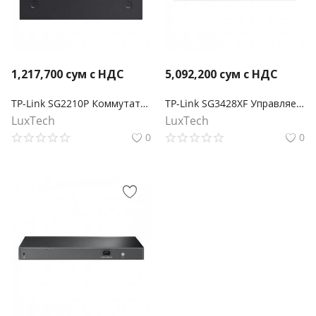
1,217,700
сум с НДС
5,092,200
сум с НДС
TP-Link SG2210P Коммутатор Smart линейки Omada с 8 портами PoE+ и 2 портами SFP
TP-Link SG3428XF Управляемый коммутатор Smart линейки Omada уровня 2+ с 20 гигабитными портами SFP, 4 портами SFP+ и 4 комбинированными портами SFP/RJ45
LuxTech
LuxTech
0
0