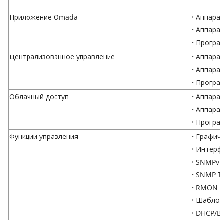
Приложение Omada
•
Аппара
•
Аппара
•
Прогр
Централизованное управление
•
Аппара
•
Аппара
•
Прогр
Облачный доступ
•
Аппара
•
Аппара
•
Прогр
Функции управления
• Графи
• Интер
• SNMPv
• SNMP 
• RMON (
• Шабл
• DHCP/