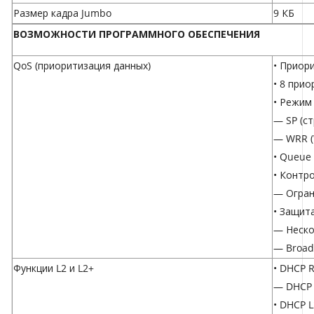
Размер кадра Jumbo
9 КБ
ВОЗМОЖНОСТИ ПРОГРАММНОГО ОБЕСПЕЧЕНИЯ
QoS (приоритизация данных)
• Приор
• 8 при
• Режим
— SP (с
— WRR (
• Queue 
• Контр
— Огран
• Защит
— Неско
— Broad
Функции L2 и L2+
• DHCP R
— DHCP 
• DHCP L