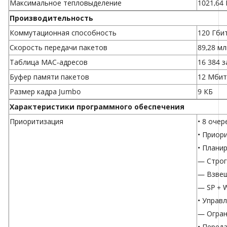
Максимальное тепловыделение
1021,64 
Производительность
Коммутационная способность
120 Гби
Скорость передачи пакетов
89,28 мл
Таблица МАС-адресов
16 384 з
Буфер памяти пакетов
12 Мбит
Размер кадра Jumbo
9 КБ
Характеристики программного обеспечения
Приоритизация
• 8 оче
• Приори
• Плани
— Строг
— Взвеш
— SP + 
• Управ
— Огран
• Перед