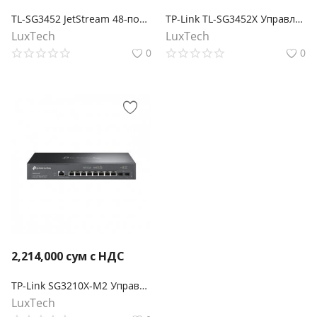
TL-SG3452 JetStream 48‑портовый гигабитный управляемый коммутатор 2‑го уровня с 4 SFP‑слотами
TP-Link TL-SG3452X Управляемый коммутатор JetStream уровня 2+ с 48 гигабитными портами RJ45 и 4 портами SFP+
LuxTech
LuxTech
0
0
2,214,000
сум с НДС
TP-Link SG3210X-M2 Управляемый коммутатор Omada L2+ с 8 портами 2.5G
LuxTech