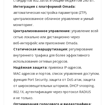
стандартов 802.3af/at и общим бюджетом 240 Вт.
Интеграция с платформой Omada:
автоматическая настройка параметров (ZTP),
централизованное облачное управление и умный
мониторинг.
Централизованное управление:
управление всей
сетью локально или дистанционно через
веб‑интерфейс или приложение Omada.
Статическая маршрутизация:
регулирование
внутреннего трафика для более эффективного
использования сетевых ресурсов.
Надёжная защита:
привязка IP‑адресов,
MAC‑адресов и портов, список управления доступом,
функция Port Security, защита от DoS‑атак, защита
от широковещательных штормов, DHCP snooping,
802.1X, аутентификация через протокол RADIUS
и не только.
Оптимизация голосового и видеотрафика: