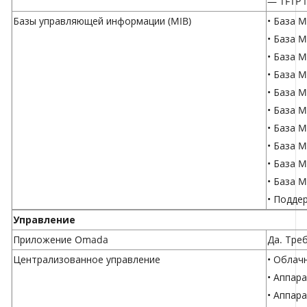
— TFTP 
Базы управляющей информации (MIB)
• База M
• База M
• База M
• База M
• База M
• База 
• База 
• База M
• База 
• База 
• Подде
Управление
Приложение Omada
Да. Тре
Централизованное управление
•
Облач
•
Аппара
•
Аппара