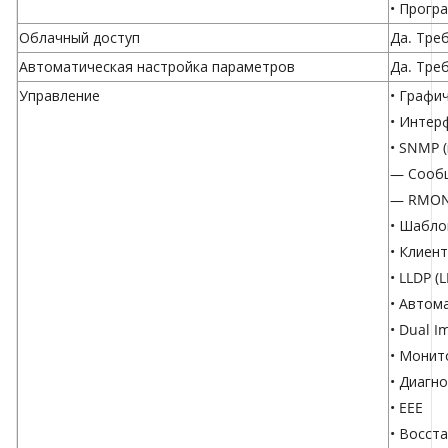
•
Прогр
Облачный доступ
Да. Тре
Автоматическая настройка параметров
Да. Тре
Управление
• Графи
• Интер
• SNMP (
— Сообщ
— RMON (
• Шабл
• Клиен
• LLDP (
• Автом
• Dual I
• Монит
• Диагн
• EEE
• Восст