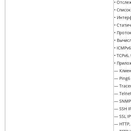
• Отсле
• Списо
• Интер
• Стати
• Прото
• Вычис
• ICMPv6
• TCPv6,
• Прило
— Клиен
— Ping6
— Trace
— Telnet
— SNMP 
— SSH I
— SSL IP
— HTTP,