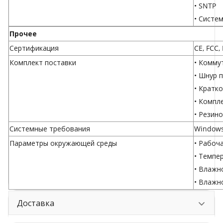
• SNTP
• Систе
Прочее
Сертификация
CE, FCC,
Комплект поставки
• Комму
• Шнур 
• Кратк
• Компл
• Резин
Системные требования
Windows 
Параметры окружающей среды
• Рабоча
• Темпер
• Влажн
• Влажн
Доставка