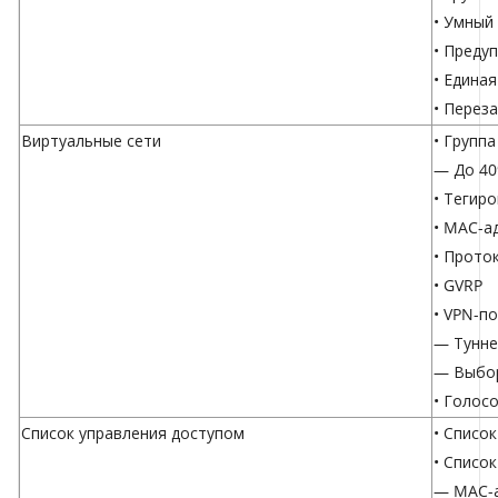
• Умный
• Преду
• Едина
• Перез
Виртуальные сети
• Групп
— До 40
• Тегиро
• MAC-а
• Прото
• GVRP
• VPN-п
— Тунне
— Выбор
• Голос
Список управления доступом
• Списо
• Списо
— MAC-а