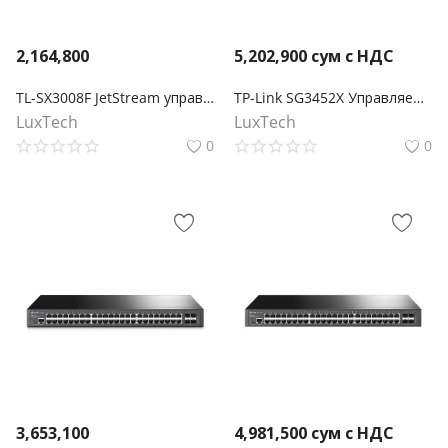
2,164,800
5,202,900
сум с НДС
TL-SX3008F JetStream управляемый коммутатор уровня 2+ на 8 портов SFP+ 10GE
TP-Link SG3452X Управляемый коммутатор Omada уровня 2+ с 48 гигабитными портами и 4 портами SFP+
LuxTech
LuxTech
0
0
3,653,100
4,981,500
сум с НДС