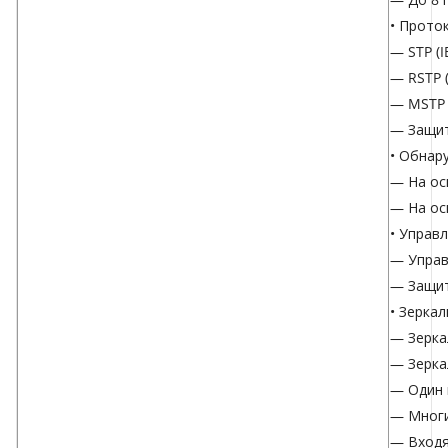
• Прото
— STP (I
— RSTP (
— MSTP (
— Защит
• Обнар
— На ос
— На ос
• Управ
— Управ
— Защит
• Зерка
— Зерка
— Зерка
— Один 
— Многи
— Входя