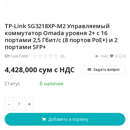
TP-Link SG3218XP-M2 Управляемый
коммутатор Omada уровня 2+ с 16
портами 2,5 Гбит/с (8 портов PoE+) и 2
портами SFP+
От
LuxTech
(0)
1642
0
0
4,428,000
сум с НДС
Задать вопрос
Статус
В наличии
-
+
Добавить в корзину