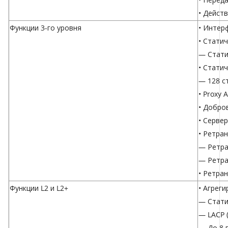
• Дейст
Функции 3-го уровня
• Интерф
• Стати
— Стати
• Стати
— 128 с
• Proxy 
• Добро
• Серве
• Ретра
— Ретра
— Ретра
• Ретра
Функции L2 и L2+
• Агрег
— Стати
— LACP (
— До 8 г