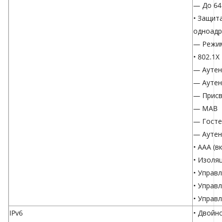
— До 64
• Защит
одноадр
— Режим
• 802.1X
— Аутен
— Аутен
— Присв
— MAB
— Госте
— Аутен
• AAA (
• Изоля
• Управ
• Управ
• Управ
IPv6
• Двойно