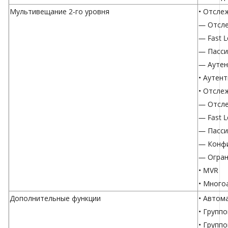
Мультивещание 2-го уровня
• Отсле
— Отсле
— Fast L
— Пасси
— Аутен
• Аутен
• Отсле
— Отсле
— Fast L
— Пасси
— Конфи
— Огран
• MVR
• Много
Дополнительные функции
• Автом
• Групп
• Групп