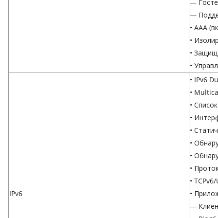
— Госте
— Подде
• AAA (
• Изоли
• Защищ
• Управ
• IPv6 Du
• Multic
• Список
• Интер
• Стати
• Обнар
• Обнар
• Прото
• TCPv6
IPv6
• Прило
— Клиен