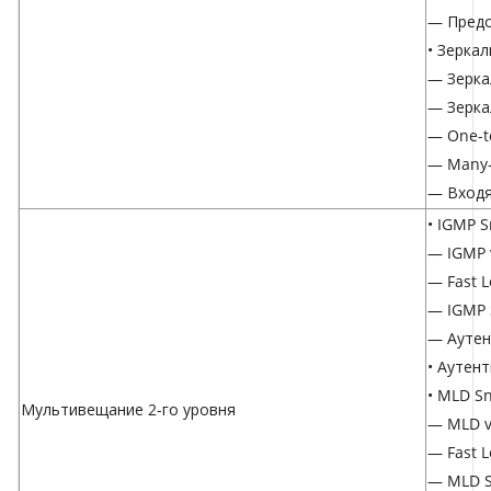
— Предо
• Зерка
— Зерка
— Зерка
— One-t
— Many-
— Входя
• IGMP 
— IGMP 
— Fast L
— IGMP 
— Аутен
• Аутен
• MLD S
Мультивещание 2-го уровня
— MLD v
— Fast L
— MLD S