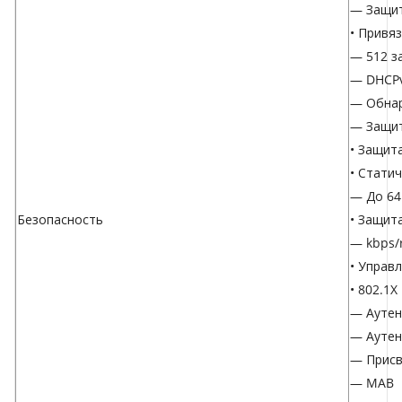
— Защит
• Привя
— 512 з
— DHCPv
— Обнар
— Защит
• Защит
• Стати
— До 64
Безопасность
• Защит
— kbps/r
• Управ
• 802.1X
— Аутен
— Аутен
— Присв
— MAB