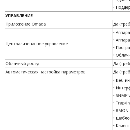
• Подде
УПРАВЛЕНИЕ
Приложение Omada
Да (тре
•
Аппара
•
Аппара
Централизованное управление
•
Прогр
•
Облач
Облачный доступ
Да (тре
Автоматическая настройка параметров
Да (тре
• Веб-и
• Интерф
• SNMP v
• Trap/I
• RMON (1
• Шабл
• Клиен