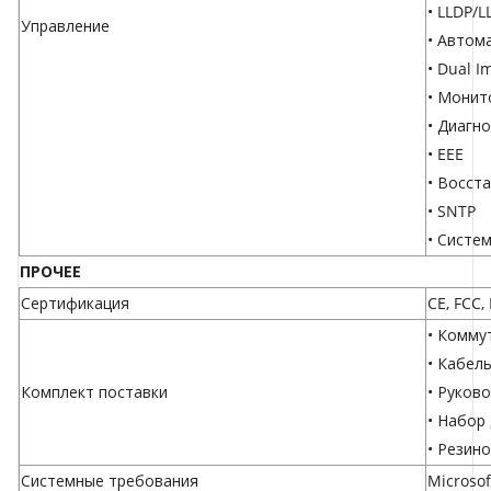
• LLDP/
Управление
• Автом
• Dual I
• Монит
• Диагн
• EEE
• Восст
• SNTP
• Систе
ПРОЧЕЕ
Сертификация
CE, FCC,
• Комму
• Кабел
Комплект поставки
• Руков
• Набор
• Резин
Системные требования
Microsof