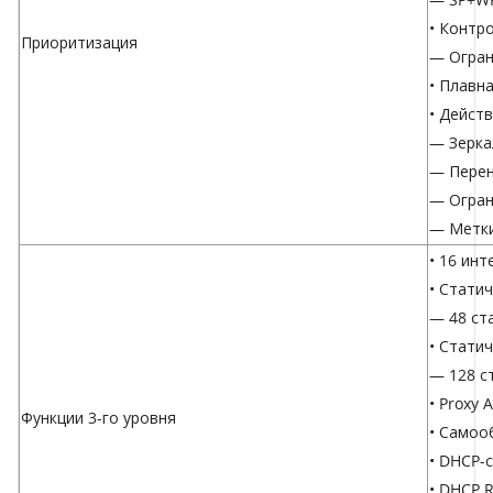
• Контр
Приоритизация
— Огран
• Плавн
• Дейст
— Зерка
— Перен
— Огран
— Метки
• 16 инт
• Стати
— 48 ст
• Стати
— 128 с
• Proxy 
Функции 3-го уровня
• Самоо
• DHCP-
• DHCP R