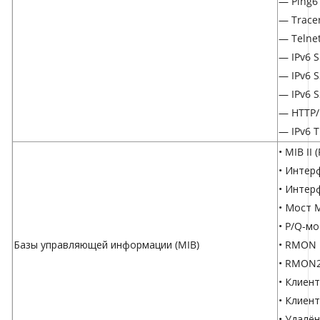
— Ping6
— Trace
— Telnet
— IPv6 
— IPv6 
— IPv6 S
— HTTP/
— IPv6 
• MIB II 
• Интер
• Интерф
• Мост M
• P/Q-мо
Базы управляющей информации (MIB)
• RMON 
• RMON2
• Клиент
• Клиен
• Удалён