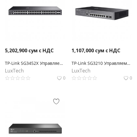
5,202,900
сум с НДС
1,107,000
сум с НДС
TP-Link SG3452X Управляемый коммутатор Omada уровня 2+ с 48 гигабитными портами и 4 портами SFP+
TP-Link SG3210 Управляемый коммутатор Omada уровня 2+ с 8 гигабитными портами RJ45 и 2 портами SFP
LuxTech
LuxTech
0
0