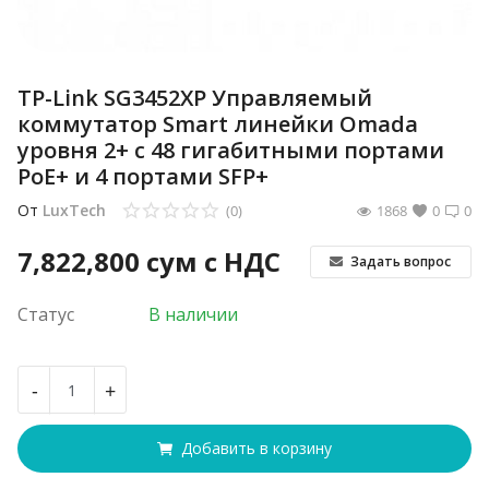
TP-Link SG3452XP Управляемый
коммутатор Smart линейки Omada
уровня 2+ c 48 гигабитными портами
PoE+ и 4 портами SFP+
От
LuxTech
(0)
1868
0
0
7,822,800
сум с НДС
Задать вопрос
Статус
В наличии
-
+
Добавить в корзину