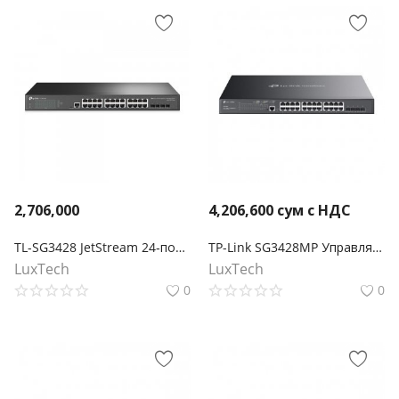
2,706,000
4,206,600
сум с НДС
TL-SG3428 JetStream 24‑портовый гигабитный управляемый коммутатор уровня 2+ с 4 SFP‑слотами
TP-Link SG3428MP Управляемый коммутатор Omada уровня 2+ с 24 гигабитными портами PoE+ и 4 портами SFP
LuxTech
LuxTech
0
0