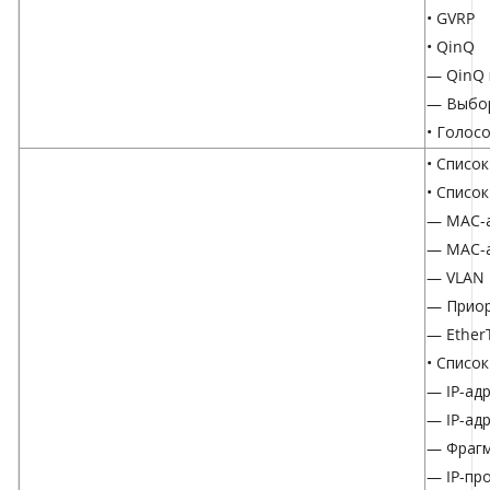
• GVRP
• QinQ
— QinQ 
— Выбо
• Голос
• Списо
• Списо
— MAC-а
— MAC-а
— VLAN 
— Приор
— Ether
• Список
— IP-ад
— IP-ад
— Фраг
— IP-пр