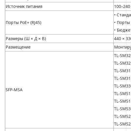
Источник питания
100–240
• Станда
Порты PoE+ (RJ45)
• Порты 
• Бюдже
Размеры (Ш × Д × В)
440 × 33
Размещение
Монтиру
TL-SM32
TL-SM32
TL-SM31
TL-SM3
TL-SM33
SFP-MSA
TL-SM51
TL-SM51
TL-SM53
TL-SM52
TL-SM52