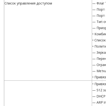
Список управления доступом
— Флаг 
— Порт 
— Порт 
— Тип о
— Приор
• Комби
• Список
• Полит
— Зерка
— Перен
— Огран
— Метка
• Привя
• Привя
— 512 з
— DHCP 
— ARP I