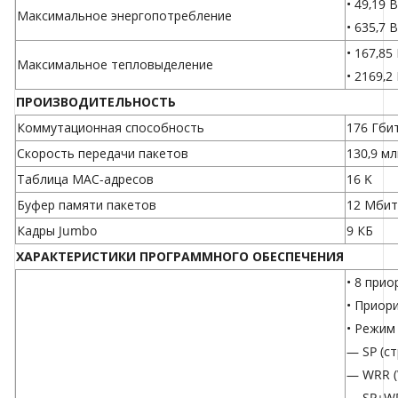
• 49,19 
Максимальное энергопотребление
• 635,7 
• 167,85
Максимальное тепловыделение
• 2169,2
ПРОИЗВОДИТЕЛЬНОСТЬ
Коммутационная способность
176 Гби
Скорость передачи пакетов
130,9 мл
Таблица МАС-адресов
16 K
Буфер памяти пакетов
12 Мбит
Кадры Jumbo
9 КБ
ХАРАКТЕРИСТИКИ ПРОГРАММНОГО ОБЕСПЕЧЕНИЯ
• 8 при
• Приор
• Режим
— SP (с
— WRR (
— SP+W