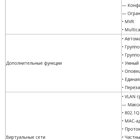
— Конфи
— Огран
• MVR
• Multi
• Автом
• Групп
• Групп
Дополнительные функции
• Умный
• Опове
• Едина
• Перез
• VLAN 
— Макси
• 802.1Q
• MAC-а
• Проток
Виртуальные сети
• Частн