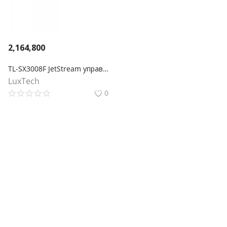
2,164,800
TL-SX3008F JetStream управляемый коммутатор уровня 2+ на 8 портов SFP+ 10GE
LuxTech
0