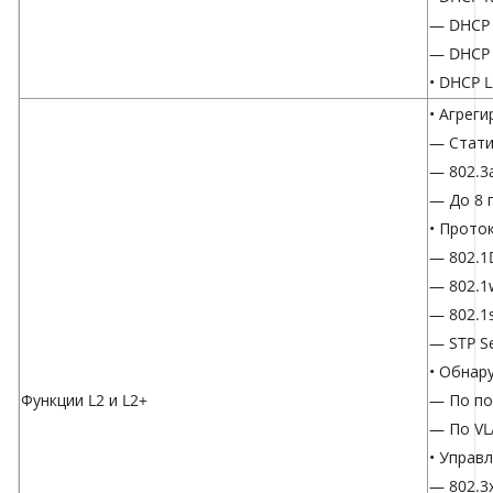
— DHCP I
— DHCP 
• DHCP L
• Агрег
— Стати
— 802.3
— До 8 г
• Прото
— 802.1
— 802.1
— 802.1
— STP Se
• Обнар
Функции L2 и L2+
— По по
— По V
• Управ
— 802.3