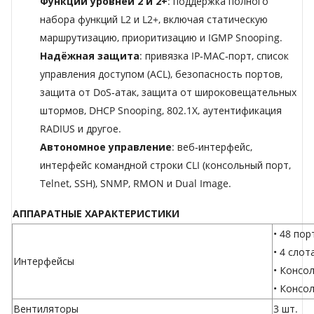
Функции уровней 2 и 2+
: поддержка полного
набора функций L2 и L2+, включая статическую
маршрутизацию, приоритизацию и IGMP Snooping.
Надёжная защита
: привязка IP‑MAC‑порт, список
управления доступом (ACL), безопасность портов,
защита от DoS‑атак, защита от широковещательных
штормов, DHCP Snooping, 802.1X, аутентификация
RADIUS и другое.
Автономное управление
: веб‑интерфейс,
интерфейс командной строки CLI (консольный порт,
Telnet, SSH), SNMP, RMON и Dual Image.
АППАРАТНЫЕ ХАРАКТЕРИСТИКИ
• 48 пор
• 4 слот
Интерфейсы
• Консо
• Консо
Вентиляторы
3 шт.