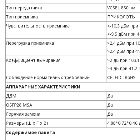
Тип передатчика
VCSEL 850 нм
Тип приемника
ПРИКОЛОТЬ
Чувствительность приемника
<-10,3 дБм при 
<-9,5 дБм при 4
Перегрузка приемника
>2,4 дБм при 1
>2,4 дБм при 41
Коэффициент вымирания
>2 дБ при 103,
>3 дБ при 41,2 
Соблюдение нормативных требований
CE, FCC, RoHS
АППАРАТНЫЕ ХАРАКТЕРИСТИКИ
ДДМ
Да
QSFP28 MSA
Да
Горячая замена
Да
Размеры (Ш x Г x В)
4,88*0,72*0,46
Содержимое пакета