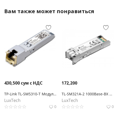
Вам также может понравиться
430,500
сум с НДС
172,200
TP-Link TL-SM5310-T Модуль SFP+ 10GBASE-T RJ45
TL-SM321A-2 1000Base-BX WDM двунаправленный SFP‑модуль
LuxTech
LuxTech
0
0