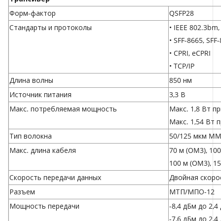
Форм-фактор
QSFP28
Стандарты и протоколы
• IEEE 802.3bm,
• SFF-8665, SFF-
• CPRI, eCPRI
• TCP/IP
Длина волны
850 нм
Источник питания
3,3 В
Макс. потребляемая мощность
Макс. 1,8 Вт пр
Макс. 1,54 Вт п
Тип волокна
50/125 мкм MM
Макс. длина кабеля
70 м (OM3), 100
100 м (OM3), 15
Скорость передачи данных
Двойная скорос
Разъем
МТП/МПО-12
Мощность передачи
-8,4 дБм до 2,4
-7,6 дБм до 2,4