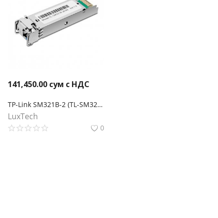
141,450.00
сум с НДС
TP-Link SM321B-2 (TL-SM321B-2) Двунаправленный SFP‑модуль WDM 1000Base-BX
LuxTech
0