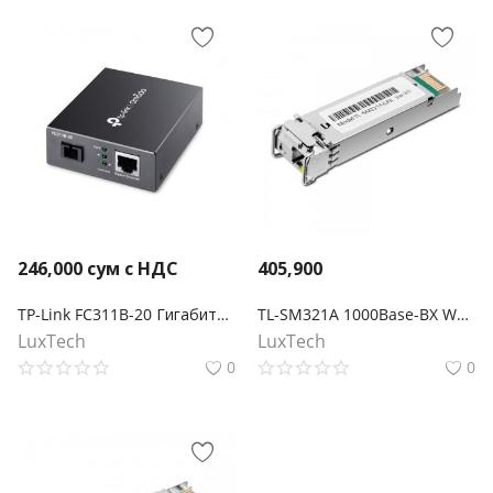
246,000
сум с НДС
405,900
TP-Link FC311B-20 Гигабитный медиаконвертер WDM Omada
TL-SM321A 1000Base-BX WDM двунаправленный SFP‑модуль
LuxTech
LuxTech
0
0