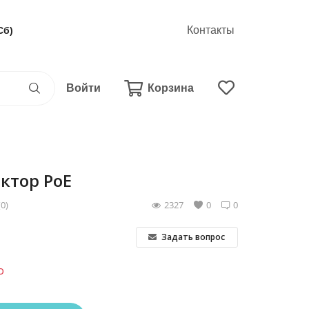
Контакты
Сб)
Войти
Корзина
ктор PoE
(0)
2327
0
0
Задать вопрос
о