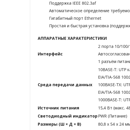
Поддержка IEEE 802.3af
Автоматическое определение требуем
Гигабитный порт Ethernet
Простая и быстрая установка (поддержка
АППАРАТНЫЕ ХАРАКТЕРИСТИКИ
2 порта 10/100/
Интерфейс
Автосогласова
1 разъём питан
10BASE-T: UTP ка
EIA/TIA-568 100
Среда передачи данных
100BASE-TX: UTP
EIA/TIA-568 100
1000BASE-T: UTP
Источник питания
15,4 Вт (макс. 4
Светодиодный индикатор
PWR (Питание)
Размеры (Ш × Д × В)
80,8 х 54 х 24 м