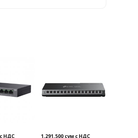
 с НДС
1,291,500
сум с НДС