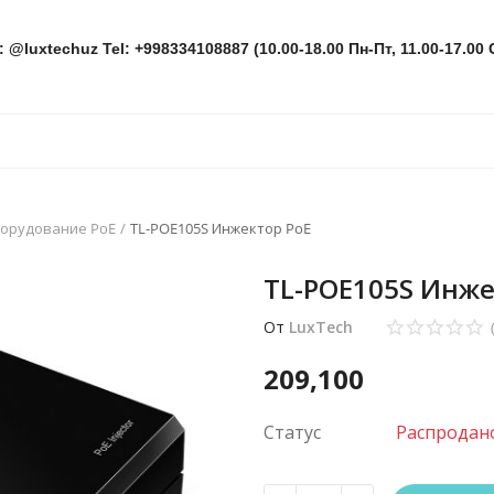
: @luxtechuz Tel: +998334108887 (10.00-18.00 Пн-Пт, 11.00-17.00 
орудование PoE
TL-POE105S Инжектор PoE
TL-POE105S Инже
От
LuxTech
209,100
Статус
Распродан