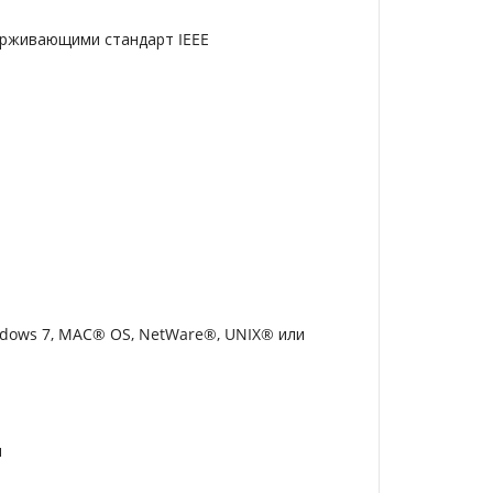
ерживающими стандарт IEEE
indows 7, MAC® OS, NetWare®, UNIX® или
и