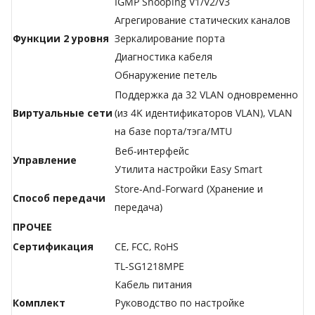
IGMP Snooping V1/V2/V3
Агрегирование статических каналов
Функции 2 уровня
Зеркалирование порта
Диагностика кабеля
Обнаружение петель
Поддержка да 32 VLAN одновременно
Виртуальные сети
(из 4K идентификаторов VLAN), VLAN
на базе порта/тэга/МTU
Веб-интерфейс
Управление
Утилита настройки Easy Smart
Store-And-Forward (Хранение и
Способ передачи
передача)
ПРОЧЕЕ
Сертификация
CE, FCC, RoHS
TL-SG1218MPE
Кабель питания
Комплект
Руководство по настройке