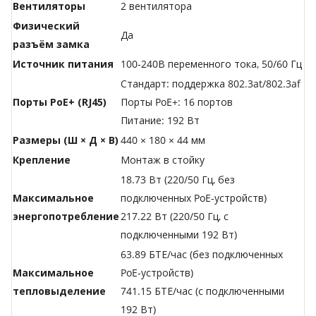
Вентиляторы
2 вентилятора
Физический
Да
разъём замка
Источник питания
100-240В переменного тока, 50/60 Гц
Стандарт: поддержка 802.3at/802.3af
Порты PoE+ (RJ45)
Порты PoE+: 16 портов
Питание: 192 Вт
Размеры (Ш × Д × В)
440 × 180 × 44 мм
Крепление
Монтаж в стойку
18.73 Вт (220/50 Гц, без
Максимальное
подключенных PoE-устройств)
энергопотребление
217.22 Вт (220/50 Гц, с
подключенными 192 Вт)
63.89 БТЕ/час (без подключенных
Максимальное
PoE-устройств)
тепловыделение
741.15 БТЕ/час (с подключенными
192 Вт)