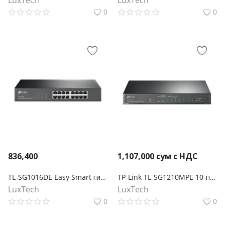
LuxTech
LuxTech
0
0
836,400
1,107,000
сум с НДС
TL-SG1016DE Easy Smart гигабитный 16-портовый коммутатор
TP-Link TL-SG1210MPE 10-портовый гигабитный Easy Smart Switch с 8 портами PoE+
LuxTech
LuxTech
0
0