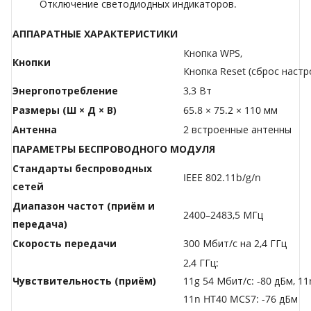
Отключение светодиодных индикаторов.
АППАРАТНЫЕ ХАРАКТЕРИСТИКИ
Кнопка WPS,
Кнопки
Кнопка Reset (сброс настр
Энергопотребление
3,3 Вт
Размеры (Ш × Д × В)
65.8 × 75.2 × 110 мм
Антенна
2 встроенные антенны
ПАРАМЕТРЫ БЕСПРОВОДНОГО МОДУЛЯ
Стандарты беспроводных
IEEE 802.11b/g/n
сетей
Диапазон частот (приём и
2400–2483,5 МГц
передача)
Скороcть передачи
300 Мбит/с на 2,4 ГГц
2,4 ГГц:
Чувствительность (приём)
11g 54 Мбит/с: -80 дБм, 1
11n HT40 MCS7: -76 дБм