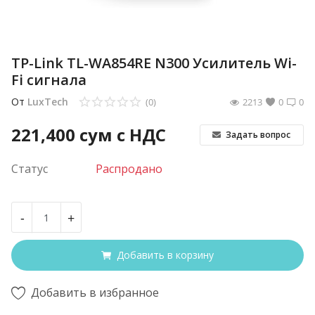
TP-Link TL-WA854RE N300 Усилитель Wi-
Fi сигнала
От
LuxTech
(0)
2213
0
0
221,400
сум с НДС
Задать вопрос
Статус
Распродано
-
+
Добавить в корзину
Добавить в избранное