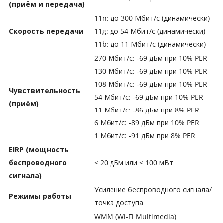
(приём и передача)
11n: до 300 Мбит/с (динамически)
Скороcть передачи
11g: до 54 Мбит/с (динамически)
11b: до 11 Мбит/с (динамически)
270 Мбит/с: -69 дБм при 10% PER
130 Мбит/с: -69 дБм при 10% PER
108 Мбит/с: -69 дБм при 10% PER
Чувствительность
54 Мбит/с: -69 дБм при 10% PER
(приём)
11 Мбит/с: -86 дБм при 8% PER
6 Мбит/с: -89 дБм при 10% PER
1 Мбит/с: -91 дБм при 8% PER
EIRP (мощность
беспроводного
< 20 дБм или < 100 мВт
сигнала)
Усиление беспроводного сигнала/
Режимы работы
точка доступа
WMM (Wi-Fi Multimedia)