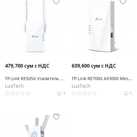
479,700
сум с НДС
639,600
сум с НДС
TP-Link RE505X Усилитель сигнала Wi‑Fi AX1500 с поддержкой Mesh
TP-Link RE700X AX3000 Mesh Усилитель беспроводного сигнала Wi-Fi 6
LuxTech
LuxTech
1
1