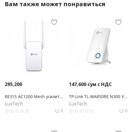
Вам также может понравиться
295,200
147,600
сум с НДС
RE315 AC1200 Mesh усилитель Wi-Fi сигнала
TP-Link TL-WA850RE N300 Усилитель Wi-Fi сигнала
LuxTech
LuxTech
0
0