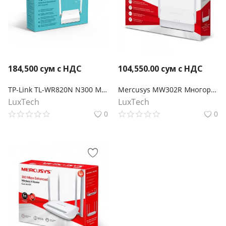
184,500
сум с НДС
104,550.00
сум с НДС
TP-Link TL-WR820N N300 Многорежимный Wi‑Fi роутер
Mercusys MW302R Многорежимный Wi‑Fi роутер N300
LuxTech
LuxTech
0
0