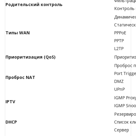
Фильтраци
Родительский контроль
Контроль 
Динамичес
Статическ
Типы WAN
PPPoE
PPTP
L2TP
Приоритизация (QoS)
Приоритиз
Проброс 
Port Trigg
Проброс NAT
DMZ
UPnP
IGMP Prox
IPTV
IGMP Snoo
Резервиро
DHCP
Список кл
Сервер