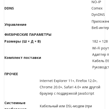
NO-IP
DDNS
Comex
DynDNS
Приложени
Управление
Веб-инте
ФИЗИЧЕСКИЕ ПАРАМЕТРЫ
Размеры (Ш × Д × В)
182 × 128
Wi-Fi роу
Адаптер 
Комплект поставки
Кабель Et
Руководс
ПРОЧЕЕ
Internet Explorer 11+, Firefox 12.0+,
Chrome 20.0+, Safari 4.0+ или другой
браузер с поддержкой JavaScript
Системные
Кабельный или DSL-модем (при