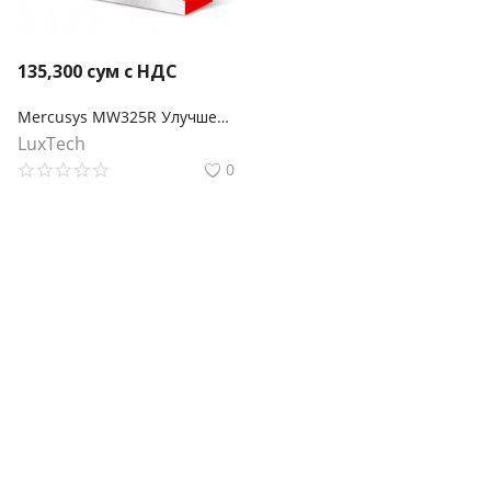
135,300
сум с НДС
Mercusys MW325R Улучшенный роутер Wi‑Fi N300
LuxTech
0