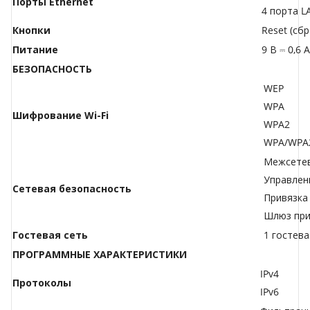
Порты Ethernet
4 порта L
Кнопки
Reset (сб
Питание
9 В ⎓ 0,6 А
БЕЗОПАСНОСТЬ
WEP
WPA
Шифрование Wi-Fi
WPA2
WPA/WPA2-
Межсетев
Управлен
Сетевая безопасность
Привязка 
Шлюз при
Гостевая сеть
1 гостева
ПРОГРАММНЫЕ ХАРАКТЕРИСТИКИ
IPv4
Протоколы
IPv6