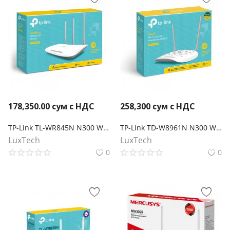
178,350.00
сум с НДС
258,300
сум с НДС
TP-Link TL-WR845N N300 Wi-Fi роутер
TP-Link TD-W8961N N300 Wi-Fi роутер с ADSL2+ модемом
LuxTech
LuxTech
0
0