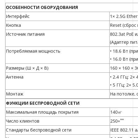
ОСОБЕННОСТИ ОБОРУДОВАНИЯ
Интерфейс
1× 2.5G Ether
Кнопка
Reset (сброс
Источник питания
802.3at PoE и
(Адаптер пит
Потребляемая мощность
• 18.6 Вт (пр
• 16.0 Вт (п
Размеры (Ш × Д × В)
160 × 160 × 3
Антенна
• 2.4 ГГц: 2× 
• 5 ГГц: 2× 5.
Монтаж
На потолке, 
ФУНКЦИИ БЕСПРОВОДНОЙ СЕТИ
Максимальная площадь покрытия
140㎡
**
Число клиентов
250+
Стандарты беспроводной сети
IEEE 802.11 a