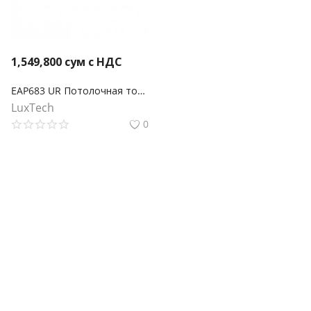
1,549,800
сум с НДС
EAP683 UR Потолочная точка доступа WiFi 6 AX6000
LuxTech
0