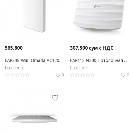
565,800
307,500
сум с НДС
EAP235-Wall Omada AC1200 Настенная гигабитная точка доступа Wi‑Fi с MU-MIMО
EAP115 N300 Потолочная точка доступа Wi‑Fi
LuxTech
LuxTech
0
0