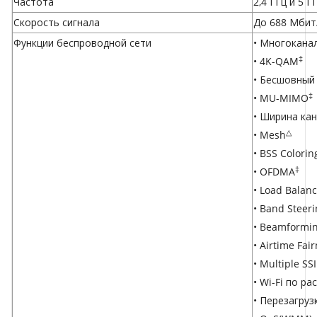
Частота
2,4 ГГц и 5 Г
Скорость сигнала
До 688 Мбит/с
Функции беспроводной сети
• Многоканал
‡
• 4K-QAM
• Бесшовный 
‡
• MU-MIMO
• Ширина ка
△
• Mesh
• BSS Colorin
‡
• OFDMA
• Load Balan
• Band Steer
• Beamformi
• Airtime Fai
• Multiple S
• Wi-Fi по р
• Перезагруз