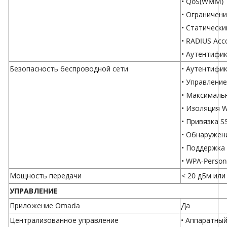
• QoS(WMM)
• Ограничени
• Статически
• RADIUS Acc
• Аутентифи
Безопасность беспроводной сети
• Аутентифи
• Управлени
• Максималь
• Изоляция W
• Привязка S
• Обнаружен
• Поддержка 
• WPA-Person
Мощность передачи
< 20 дБм или
УПРАВЛЕНИЕ
Приложение Omada
Да
Централизованное управление
• Аппаратны