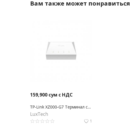
Вам также может понравиться
159,900
сум с НДС
TP-Link XZ000-G7 Терминал с гигабитным портом xPON
LuxTech
1