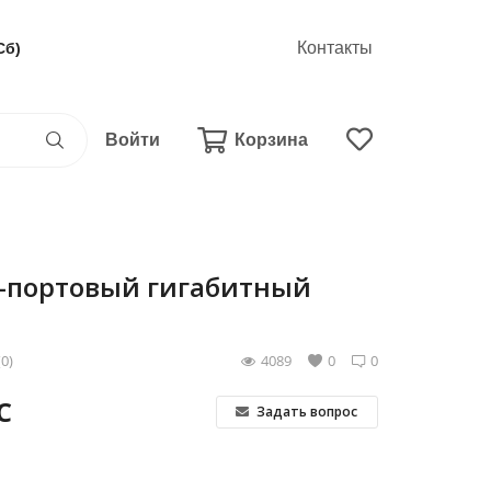
Контакты
Сб)
Войти
Корзина
 1-портовый гигабитный
(0)
4089
0
0
С
Задать вопрос