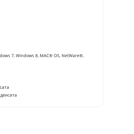
indows 7, Windows 8, MAC® OS, NetWare®,
сата
нденсата