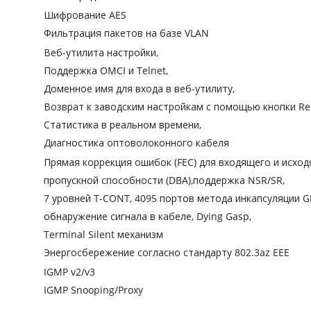
Шифрование AES
Фильтрация пакетов на базе VLAN
Веб-утилита настройки,
Поддержка OMCI и Telnet,
Доменное имя для входа в веб-утилиту,
Возврат к заводским настройкам с помощью кнопки Res
Статистика в реальном времени,
Диагностика оптоволоконного кабеля
Прямая коррекция ошибок (FEC) для входящего и исхо
пропускной способности (DBA),поддержка NSR/SR,
7 уровней T-CONT, 4095 портов метода инкапсуляции G
обнаружение сигнала в кабеле, Dying Gasp,
Terminal Silent механизм
Энергосбережение согласно стандарту 802.3az EEE
IGMP v2/v3
IGMP Snooping/Proxy