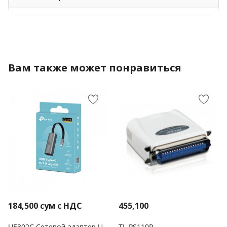
Вам также может понравиться
184,500
сум с НДС
455,100
UE302C Сетевой адаптер USB Type C/2.5GEthernet
TL-PS110P