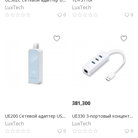
LuxTech
LuxTech
0
0
381,300
UE200 Сетевой адаптер USB 2.0/Fast Ethernet
UE330 3-портовый концентратор и гигабитный адаптер USB 3.0
LuxTech
LuxTech
0
0