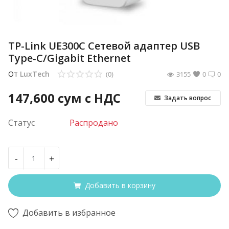
TP-Link UE300C Cетевой адаптер USB
Type‑C/Gigabit Ethernet
От
LuxTech
(0)
3155
0
0
147,600
сум с НДС
Задать вопрос
Статус
Распродано
-
+
Добавить в корзину
Добавить в избранное