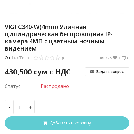
VIGI C340-W(4mm) Уличная
цилиндрическая беспроводная IP-
камера 4МП с цветным ночным
видением
От
LuxTech
(0)
725
1
0
430,500
сум с НДС
Задать вопрос
Статус
Распродано
-
+
Добавить в корзину