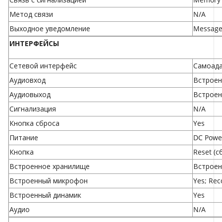
Метод связи
N/A
Выходное уведомление
Message
ИНТЕРФЕЙСЫ
Сетевой интерфейс
Самоада
Аудиовход
Встрое
Аудиовыход
Встроен
Сигнализация
N/A
Кнопка сброса
Yes
Питание
DC Powe
Кнопка
Reset (с
Встроенное хранилище
Встроен
Встроенный микрофон
Yes; Rec
Встроенный динамик
Yes
Аудио
N/A