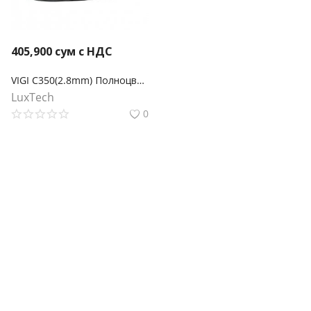
405,900
сум с НДС
VIGI C350(2.8mm) Полноцветная цилиндрическая сетевая камера VIGI 5MP
LuxTech
0