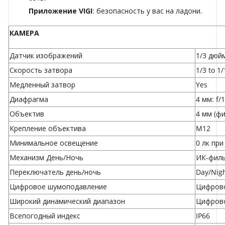
Приложение VIGI
: безопасность у вас на ладони.
КАМЕРА
Датчик изображений
1/3 дюй
Скорость затвора
1/3 to 1
Медленный затвор
Yes
Диафрагма
4 мм: f/1
Объектив
4 мм (ф
Крепление объектива
M12
Минимальное освещение
0 лк пр
Механизм День/Ночь
ИК-фил
Переключатель день/ночь
Day/Nig
Цифровое шумоподавление
Цифрово
Широкий динамический диапазон
Цифрово
Всепогодный индекс
IP66