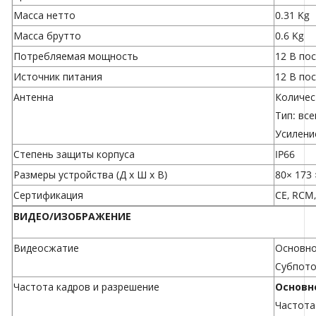
Масса нетто
0.31 Kg
Масса брутто
0.6 Kg
Потребляемая мощность
12 В пос
Источник питания
12 В по
Антенна
Количес
Тип: вс
Усилени
Степень защиты корпуса
IP66
Размеры устройства (Д x Ш x В)
80× 173 
Сертификация
CE, RCM,
ВИДЕО/ИЗОБРАЖЕНИЕ
Видеосжатие
Основно
Субпото
Частота кадров и разрешение
Основн
Частота к