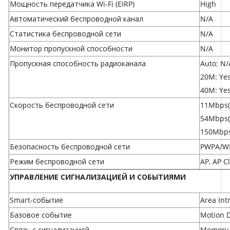
Мощность передатчика Wi-Fi (EIRP)
High
Автоматический беспроводной канал
N/A
Статистика беспроводной сети
N/A
Монитор пропускной способности
N/A
Пропускная способность радиоканала
Auto: N/
20M: Ye
40M: Ye
Скорость беспроводной сети
11Mbps(
54Mbps(
150Mbps
Безопасность беспроводной сети
PWPA/W
Режим беспроводной сети
AP, AP C
УПРАВЛЕНИЕ СИГНАЛИЗАЦИЕЙ И СОБЫТИЯМИ
Smart-событие
Area Int
Базовое событие
Motion D
Связь с сигнализацией
Memory C