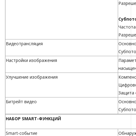
Разреше
Субпот
Частота к
Разреше
Видеотрансляция
Основно
Субпото
Настройки изображения
Парамет
насыщен
Улучшение изображения
Компенс
Цифрово
Защита 
Битрейт видео
Основно
Субпоток
НАБОР SMART-ФУНКЦИЙ
Smart-событие
Обнаруж