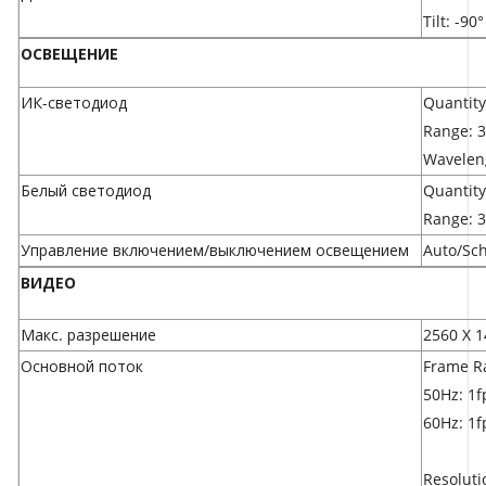
Tilt: -90
ОСВЕЩЕНИЕ
ИК-светодиод
Quantity
Range: 
Wavelen
Белый светодиод
Quantity
Range: 
Управление включением/выключением освещением
Auto/Sch
ВИДЕО
Макс. разрешение
2560 X 
Основной поток
Frame R
50Hz: 1fp
60Hz: 1fp
Resoluti