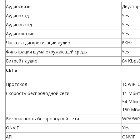
Аудиосвязь
Двустор
Аудиовход
Yes
Аудиовыход
Yes
Аудиосжатие
Yes
Частота дискретизации аудио
8KHz
Фильтрация шума окружающей среды
Yes
Битрейт аудио
64 Kbps(
СЕТЬ
Протокол
TCP/IP, 
Скорость беспроводной сети
11 Мбит/
54 Мбит/
150 Мби
Безопасность беспроводной сети
WPA/WP
ONVIF
Yes
API
ONVIF