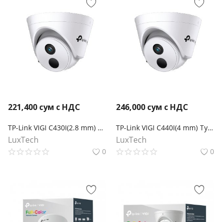
221,400
сум с НДС
246,000
сум с НДС
TP-Link VIGI C430I(2.8 mm) Турельная камера 3 Мп с ИК‑подсветкой
TP-Link VIGI C440I(4 mm) Турельная камера 4 Мп с ИК‑подсветкой
LuxTech
LuxTech
0
0