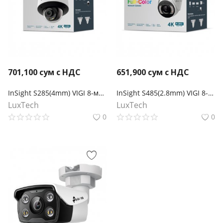
701,100
сум с НДС
651,900
сум с НДС
InSight S285(4mm) VIGI 8-мегапиксельная полноцветная купольная сетевая камера
InSight S485(2.8mm) VIGI 8-мегапиксельная полноцветная турельная сетевая камера
LuxTech
LuxTech
0
0