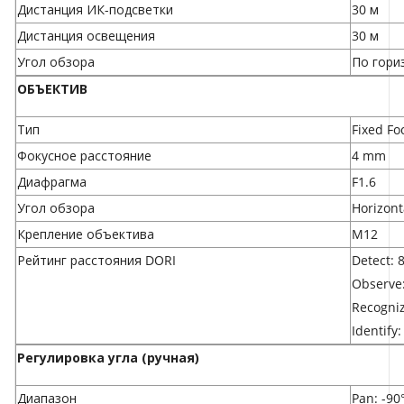
Дистанция ИК-подсветки
30 м
Дистанция освещения
30 м
Угол обзора
По гори
ОБЪЕКТИВ
Тип
Fixed Fo
Фокусное расстояние
4 mm
Диафрагма
F1.6
Угол обзора
Horizont
Крепление объектива
M12
Рейтинг расстояния DORI
Detect: 8
Observe:
Recogniz
Identify:
Регулировка угла (ручная)
Диапазон
Pan: -90°