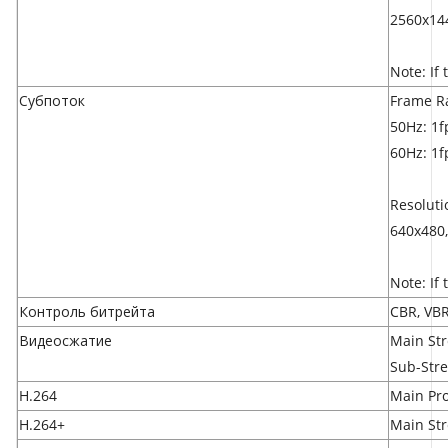
2560x144
Note: If
Субпоток
Frame R
50Hz: 1fp
60Hz: 1fp
Resoluti
640x480,
Note: If
Контроль битрейта
CBR, VB
Видеосжатие
Main St
Sub-Str
H.264
Main Pro
H.264+
Main St