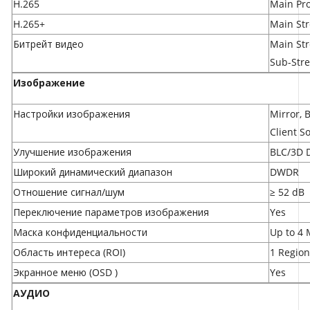
H.265
Main Pro
H.265+
Main St
Битрейт видео
Main St
Sub-Stre
Изображение
Настройки изображения
Mirror, 
Client S
Улучшение изображения
BLC/3D 
Широкий динамический диапазон
DWDR
Отношение сигнал/шум
≥ 52 dB
Переключение параметров изображения
Yes
Маска конфиденциальности
Up to 4 
Область интереса (ROI)
1 Region
Экранное меню (OSD )
Yes
АУДИО