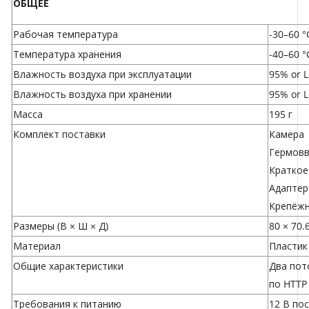
ОБЩЕЕ
Рабочая температура
-30–60 °
Температура хранения
-40–60 °
Влажность воздуха при эксплуатации
95% or 
Влажность воздуха при хранении
95% or 
Масса
195 г
Комплект поставки
Камера
Гермов
Краткое
Адаптер
Крепёжн
Размеры (В × Ш × Д)
80 × 70.
Материал
Пластик
Общие характеристики
Два пот
по HTTP
Требования к питанию
12 В по