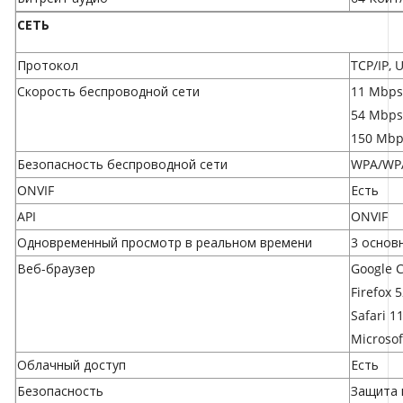
СЕТЬ
Протокол
TCP/IP, 
Скорость беспроводной сети
11 Mbps 
54 Mbps 
150 Mbp
Безопасность беспроводной сети
WPA/WP
ONVIF
Есть
API
ONVIF
Одновременный просмотр в реальном времени
3 основ
Веб-браузер
Google 
Firefox 
Safari 1
Microsof
Облачный доступ
Есть
Безопасность
Защита 