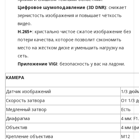
Цифровое шумоподавление (3D DNR)
: снижает
зернистость изображения и повышает чёткость
видео.
H.265+
: кристально чистое сжатое изображение без
потери качества, которое позволит сэкономить
место на жёстком диске и уменьшить нагрузку на
сеть.
Приложение VIGI
: безопасность у вас на ладони.
КАМЕРА
Датчик изображений
1/3 дюй
Скорость затвора
От 1/3 д
Медленный затвор
Есть
Диафрагма
4 мм: F1
Объектив
4 мм (ф
Крепление объектива
M12