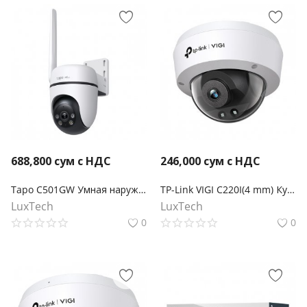
688,800
сум с НДС
246,000
сум с НДС
Tapo C501GW Умная наружная поворотно-наклонная камера с поддержкой ИИ и 4G LTE
TP-Link VIGI C220I(4 mm) Купольная камера 2 Мп с ИК‑подсветкой
LuxTech
LuxTech
0
0