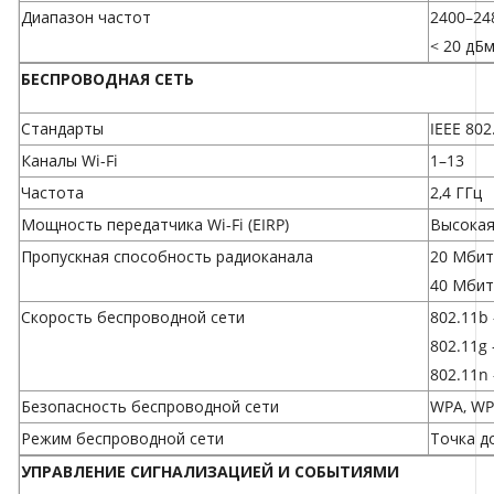
Диапазон частот
2400–24
< 20 дБм
БЕСПРОВОДНАЯ СЕТЬ
Стандарты
IEEE 802
Каналы Wi-Fi
1–13
Частота
2,4 ГГц
Мощность передатчика Wi-Fi (EIRP)
Высока
Пропускная способность радиоканала
20 Мбит
40 Мбит
Скорость беспроводной сети
802.11b
802.11g
802.11n
Безопасность беспроводной сети
WPA, WP
Режим беспроводной сети
Точка до
УПРАВЛЕНИЕ СИГНАЛИЗАЦИЕЙ И СОБЫТИЯМИ