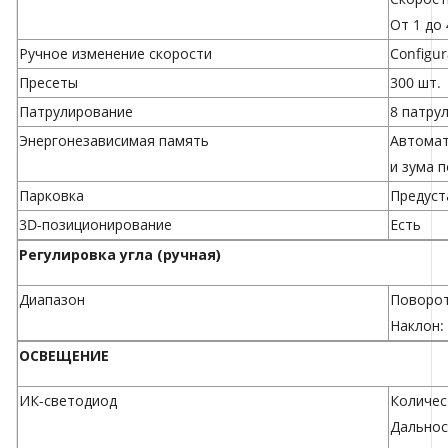
От 1 до 
Ручное изменение скорости
Configur
Пресеты
300 шт.
Патрулирование
8 патру
Энергонезависимая память
Автомат
и зума 
Парковка
Предуст
3D-позиционирование
Есть
Регулировка угла (ручная)
Диапазон
Поворот
Наклон:
ОСВЕЩЕНИЕ
ИК-светодиод
Количес
Дальнос