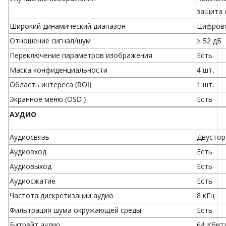
защита 
Широкий динамический диапазон
Цифрово
Отношение сигнал/шум
≥ 52 дБ
Переключение параметров изображения
Есть
Маска конфиденциальности
4 шт.
Область интереса (ROI)
1 шт.
Экранное меню (OSD )
Есть
АУДИО
Аудиосвязь
Двустор
Аудиовход
Есть
Аудиовыход
Есть
Аудиосжатие
Есть
Частота дискретизации аудио
8 кГц
Фильтрация шума окружающей среды
Есть
Битрейт аудио
64 Кбит/