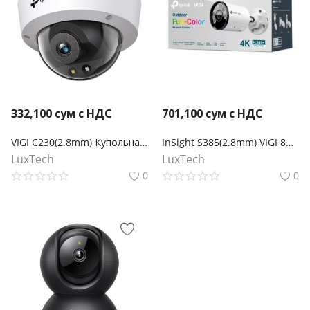
332,100
сум с НДС
701,100
сум с НДС
VIGI C230(2.8mm) Купольная камера 3МП с цветным ночным видением
InSight S385(2.8mm) VIGI 8МП Уличная цилиндрическая полноцветная камера
LuxTech
LuxTech
0
0