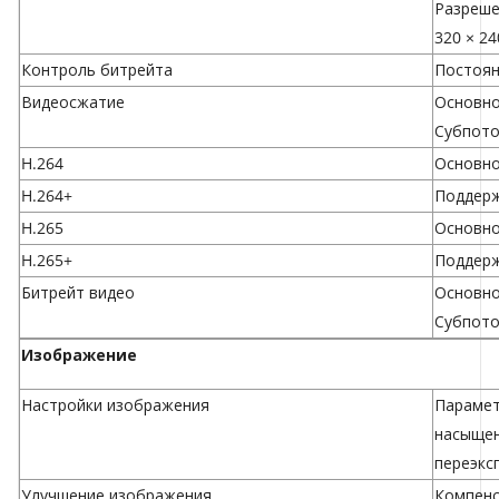
Разреше
320 × 24
Контроль битрейта
Постоян
Видеосжатие
Основной
Субпоток
H.264
Основно
H.264+
Поддерж
H.265
Основно
H.265+
Поддерж
Битрейт видео
Основно
Субпоток
Изображение
Настройки изображения
Парамет
насыщен
переэкс
Улучшение изображения
Компенс