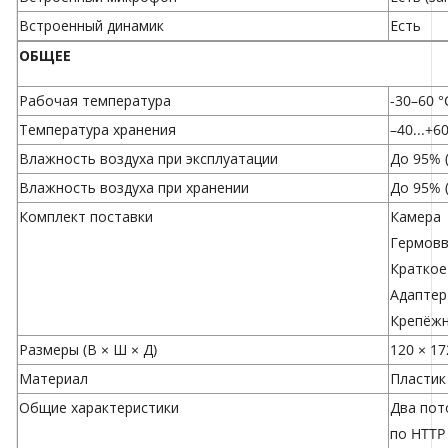
Встроенный динамик
Есть
ОБЩЕЕ
Рабочая температура
-30–60 °
Температура хранения
–40...+6
Влажность воздуха при эксплуатации
До 95% 
Влажность воздуха при хранении
До 95% 
Комплект поставки
Камера
Гермов
Краткое
Адаптер
Крепёжн
Размеры (В × Ш × Д)
120 × 17
Материал
Пластик
Общие характеристики
Два пот
по HTTP