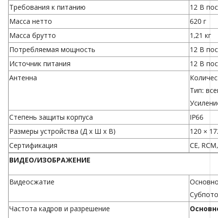
Требования к питанию
12 В по
Масса нетто
620 г
Масса брутто
1,21 кг
Потребляемая мощность
12 В пос
Источник питания
12 В по
Антенна
Количес
Тип: вс
Усилени
Степень защиты корпуса
IP66
Размеры устройства (Д x Ш x В)
120 × 17
Сертификация
CE, RCM,
ВИДЕО/ИЗОБРАЖЕНИЕ
Видеосжатие
Основно
Субпото
Частота кадров и разрешение
Основн