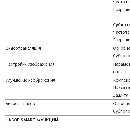
Частота к
Разреше
Субпот
Частота к
Разреше
Видеотрансляция
Основно
Субпото
Настройки изображения
Парамет
насыщен
Улучшение изображения
Компенс
Цифрово
Защита 
Битрейт видео
Основно
Субпоток
НАБОР SMART-ФУНКЦИЙ