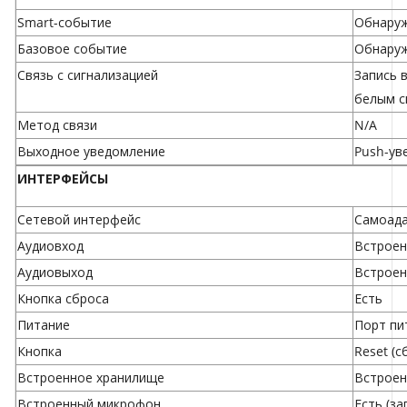
Smart-событие
Обнаруж
Базовое событие
Обнаруж
Связь с сигнализацией
Запись 
белым с
Метод связи
N/A
Выходное уведомление
Push-ув
ИНТЕРФЕЙСЫ
Сетевой интерфейс
Самоада
Аудиовход
Встрое
Аудиовыход
Встроен
Кнопка сброса
Есть
Питание
Порт пи
Кнопка
Reset (с
Встроенное хранилище
Встроен
Встроенный микрофон
Есть (за