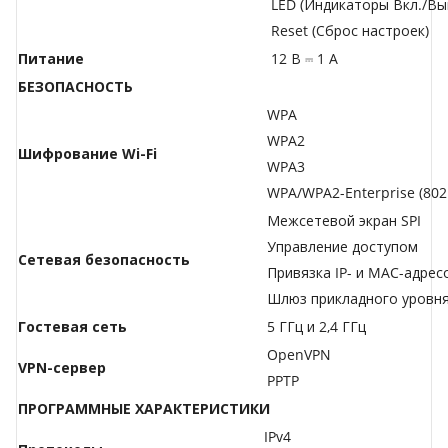
LED (Индикаторы Вкл./Вык
Reset (Сброс настроек)
Питание
12 В ⎓ 1 А
БЕЗОПАСНОСТЬ
WPA
WPA2
Шифрование Wi-Fi
WPA3
WPA/WPA2-Enterprise (802
Межсетевой экран SPI
Управление доступом
Сетевая безопасность
Привязка IP- и MAC-адрес
Шлюз прикладного уровн
Гостевая сеть
5 ГГц и 2,4 ГГц
OpenVPN
VPN-сервер
PPTP
ПРОГРАММНЫЕ ХАРАКТЕРИСТИКИ
IPv4