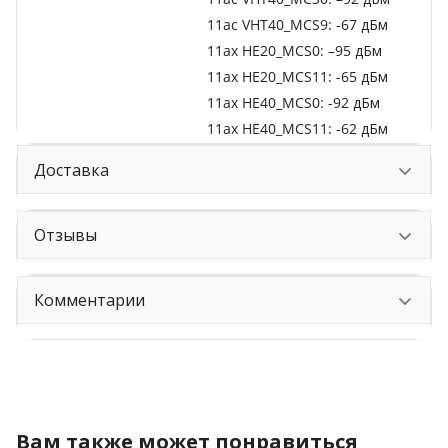
11ac VHT40_MCS9: -67 дБм
11ax HE20_MCS0: –95 дБм
11ax HE20_MCS11: -65 дБм
11ax HE40_MCS0: -92 дБм
11ax HE40_MCS11: -62 дБм
Доставка
Отзывы
Комментарии
Вам также может понравиться