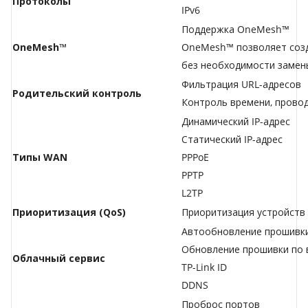
Протоколы
IPv6
Поддержка OneMesh™
OneMesh™
OneMesh™ позволяет созд
без необходимости замены
Фильтрация URL-адресов
Родительский контроль
Контроль времени, провод
Динамический IP-адрес
Статический IP-адрес
Типы WAN
PPPoE
PPTP
L2TP
Приоритизация (QoS)
Приоритизация устройств
Автообновление прошивк
Обновление прошивки по 
Облачный сервис
TP-Link ID
DDNS
Проброс портов