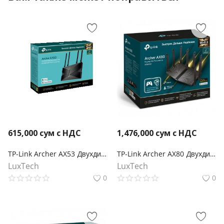
615,000
сум с НДС
1,476,000
сум с НДС
TP-Link Archer AX53 Двухдиапазонный гигабитный Wi‑Fi роутер AX3000 с поддержкой Mesh
TP-Link Archer AX80 Двухдиапазонный роутер Wi‑Fi AX6000 с портом WAN/LAN 2,5 Гбит/с и поддержкой Mesh
LuxTech
LuxTech
0
0