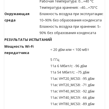
Рабочая температура: 0...+40 °C
Температура хранения: –40...+70°C
Окружающая
Влажность воздуха при эксплуатации:
среда
10–90% без образования конденсата
Влажность воздуха при хранении: 5–
90% без образования конденсата
РЕЗУЛЬТАТЫ ИСПЫТАНИЙ
Мощность Wi-Fi
< 20 дБм или < 100 мВт
передатчика
5 ГГц
11a 6 Мбит/с: -96 дБм
11a 54 Мбит/с: –75 дБм
11ac VHT20_MCS0: -95 дБм
11ac VHT20_MCS8: -71 дБм
11ac VHT40_MCS0: -92 дБм
11ac VHT40_MCS9: -66 дБм
11ac VHT80_MCS0: -89 дБм