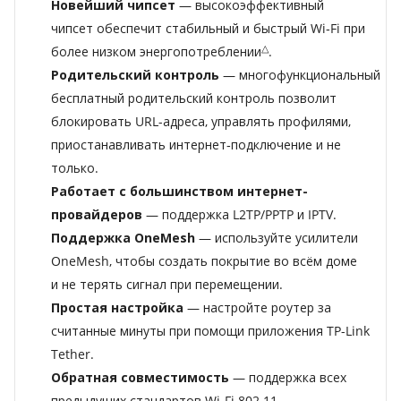
Новейший чипсет
— высокоэффективный
чипсет
обеспечит стабильный и быстрый Wi‑Fi при
△
более низком энергопотреблении
.
Родительский контроль
— многофункциональный
бесплатный родительский контроль позволит
блокировать URL-адреса, управлять профилями,
приостанавливать интернет‑подключение и не
только.
Работает с большинством интернет-
провайдеров
— поддержка L2TP/PPTP и IPTV.
Поддержка OneMesh
— используйте
усилители
OneMesh
, чтобы создать покрытие во всём доме
и не терять сигнал при перемещении.
Простая настройка
— настройте роутер за
считанные минуты при помощи приложения TP-Link
Tether.
Обратная совместимость
— поддержка всех
предыдущих стандартов Wi-Fi 802.11.