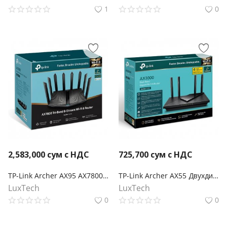
1
0
2,583,000
сум с НДС
725,700
сум с НДС
TP-Link Archer AX95 AX7800 Беспроводной трехдиапазонный мультигигабитный MU-MIMO маршрутизатор Wi-Fi 6 с двумя USB-портами
TP-Link Archer AX55 Двухдиапазонный гигабитный роутер Wi‑Fi AX3000 с поддержкой Mesh
LuxTech
LuxTech
0
0