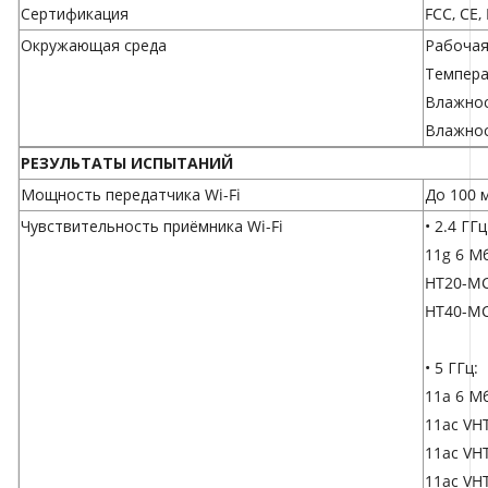
Сертификация
FCC, CE,
Окружающая среда
Рабочая 
Температ
Влажнос
Влажнос
РЕЗУЛЬТАТЫ ИСПЫТАНИЙ
Мощность передатчика Wi-Fi
До 100 м
Чувствительность приёмника Wi-Fi
• 2.4 ГГц
11g 6 Мб
HT20-MC
HT40-MC
• 5 ГГц:
11a 6 Мб
11ac VH
11ac VH
11ac VH