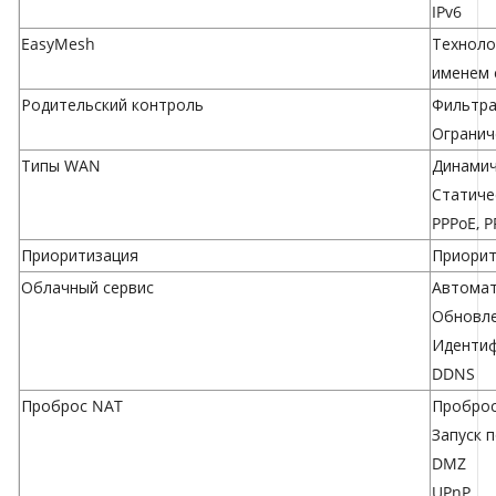
IPv6
EasyMesh
Техноло
именем 
Родительский контроль
Фильтра
Огранич
Типы WAN
Динамич
Статиче
PPPoE, P
Приоритизация
Приорит
Облачный сервис
Автомат
Обновле
Идентифи
DDNS
Проброс NAT
Проброс
Запуск 
DMZ
UPnP