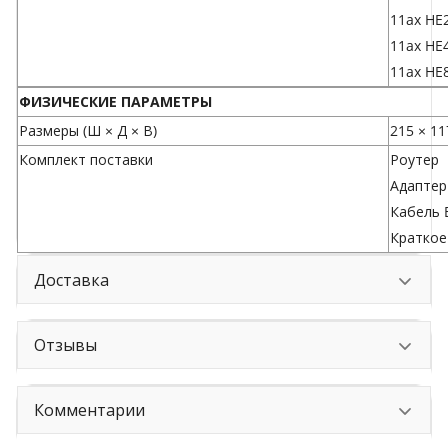
11ax HE
11ax HE
11ax HE
ФИЗИЧЕСКИЕ ПАРАМЕТРЫ
Размеры (Ш × Д × В)
215 × 11
Комплект поставки
Роутер
Адаптер
Кабель E
Краткое
Доставка
Отзывы
Комментарии