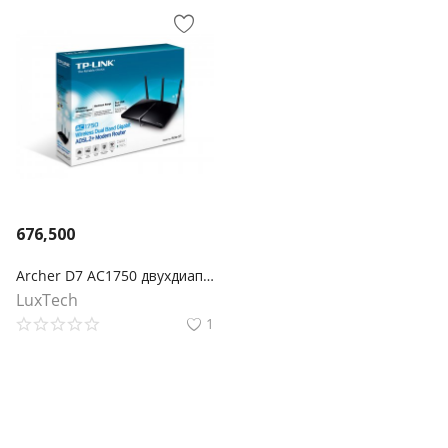
676,500
Archer D7 AC1750 двухдиапазонный беспроводной гигабитный маршрутизатор со встроенным модемом ADSL2+
LuxTech
1