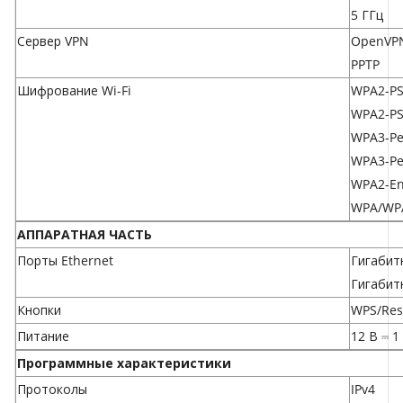
5 ГГц
Сервер VPN
OpenVP
PPTP
Шифрование Wi-Fi
WPA2-P
WPA2-P
WPA3-Pe
WPA3-Pe
WPA2-En
WPA/WPA
АППАРАТНАЯ ЧАСТЬ
Порты Ethernet
Гигабит
Гигабит
Кнопки
WPS/Res
Питание
12 В ⎓ 1
Программные характеристики
Протоколы
IPv4