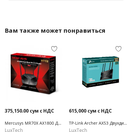
Вам также может понравиться
375,150.00
сум с НДС
615,000
сум с НДС
Mercusys MR70X AX1800 Двухдиапазонный гигабитный беспроводной маршрутизатор Wi-Fi 6
TP-Link Archer AX53 Двухдиапазонный гигабитный Wi‑Fi роутер AX3000 с поддержкой Mesh
LuxTech
LuxTech