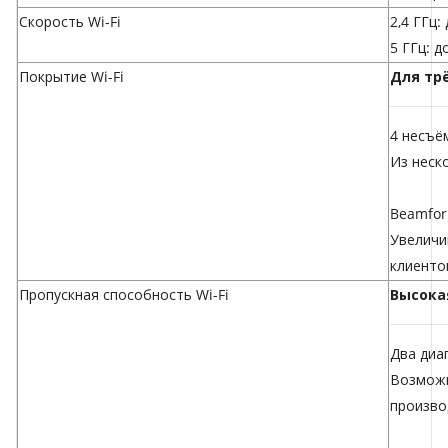
Скорость Wi-Fi
2,4 ГГц:
5 ГГц: д
Покрытие Wi-Fi
Для тр
4 несъё
Из неск
Beamfor
Увеличи
клиенто
Пропускная способность Wi-Fi
Высока
Два диа
Возможн
произво