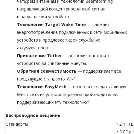
четырём антеннам и технологии Beamforming,
направляющей концентрированный сигнал
в направлении устройств.
Технология Target Wake Time
— снижает
энергопотребление подключённых к сети мобильных
устройств и продлевает срок службы их
аккумуляторов.
Приложение Tether
— позволит настроить
устройство за считанные минуты.
Обратная совместимость
— поддерживает все
предыдущие стандарты Wi‑Fi.
Технология EasyMesh
— позволит создать единую
Mesh‑сеть из устройств разных производителей,
◇
поддерживающих эту технологию
.
Беспроводное вещание
Стандарты
• 2,4 ГГ
• 5 ГГц: