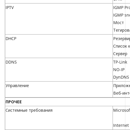
IPTV
IGMP Pr
IGMP sn
Мост
Тегиров
DHCP
Резерви
Список 
Сервер
DDNS
TP-Link
NO-IP
DynDNS
Управление
Приложе
Веб-инт
ПРОЧЕЕ
Системные требования
Microsof
Internet