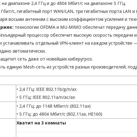
 на диапазоне 2,4 ГГц и до 4804 Мбит/с на диапазоне 5 ГГц.
Гбит/с, гигабитный порт WAN/LAN, три гигабитных порта LAN и 
аря восьми антеннам с высоким коэффициентом усиления и тех
ржек:
технологии OFDMA и MU‑MIMO обеспечат передачу данны
ёхъядерный процессор обеспечит высокую скорость передачи и
и устанавливать отдельный VPN‑клиент на каждом устройстве —
здано автоматически.
защитит сеть даже от новейших киберугроз.
ать единую Mesh‑сеть из устройств разных производителей, по
• 2,4 ГГц: IEEE 802.11b/g/n/ax
• 5 ГГц: IEEE 802.11a/n/ac/ax
• 2,4 ГГц: до 1148 Мбит/с (802.11ax)
• 5 ГГц: до 4804 Мбит/с (802.11ax, HE160)
Хватит на 3 комнаты