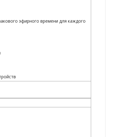
накового эфирного времени для каждого
и
тройств