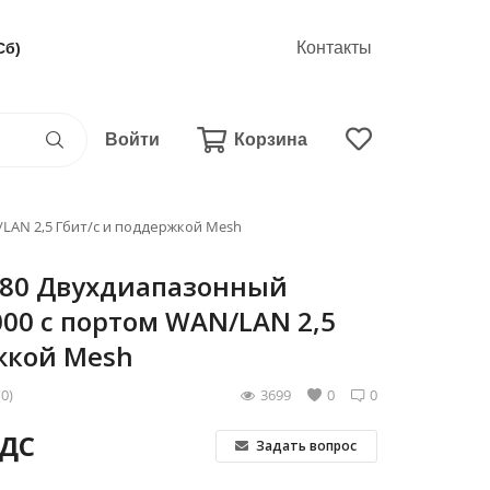
Контакты
Сб)
Войти
Корзина
/LAN 2,5 Гбит/с и поддержкой Mesh
AX80 Двухдиапазонный
000 с портом WAN/LAN 2,5
жкой Mesh
(0)
3699
0
0
НДС
Задать вопрос