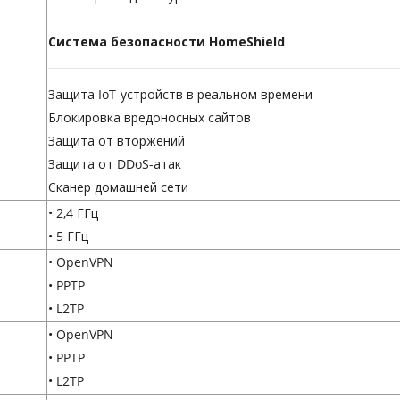
Система безопасности HomeShield
Защита IoT-устройств в реальном времени
Блокировка вредоносных сайтов
Защита от вторжений
Защита от DDoS-атак
Сканер домашней сети
• 2,4 ГГц
• 5 ГГц
• OpenVPN
• PPTP
• L2TP
• OpenVPN
• PPTP
• L2TP